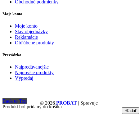
Obchodné podmienky
Moje konto
Moje konto
Stav objednávky
Reklamácie
Obľúbené produkty
Prevádzka
Najpredávanejšie
Najnovšie produkty
Výpredaj
Back to Top
© 2026
PROBAT
| Spravuje
Produkt bol pridaný do košíka