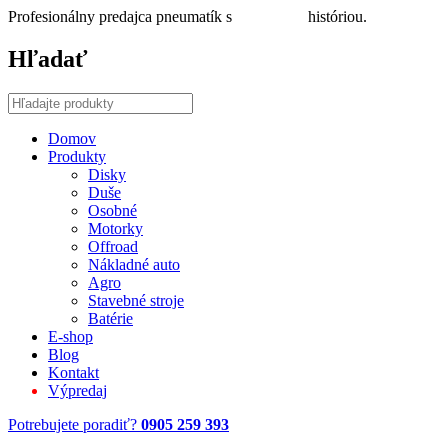
Profesionálny predajca pneumatík s
30 ročnou
históriou.
Hľadať
Domov
Produkty
Disky
Duše
Osobné
Motorky
Offroad
Nákladné auto
Agro
Stavebné stroje
Batérie
E-shop
Blog
Kontakt
Výpredaj
Potrebujete poradiť?
0905 259 393