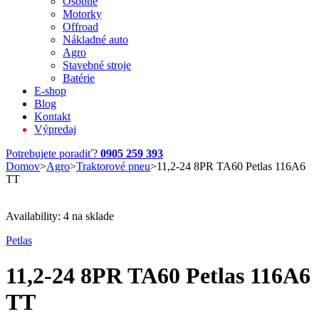
Osobné
Motorky
Offroad
Nákladné auto
Agro
Stavebné stroje
Batérie
E-shop
Blog
Kontakt
Výpredaj
Potrebujete poradiť?
0905 259 393
Domov
>
Agro
>
Traktorové pneu
>
11,2-24 8PR TA60 Petlas 116A6
TT
Availability:
4 na sklade
Petlas
11,2-24 8PR TA60 Petlas 116A6
TT