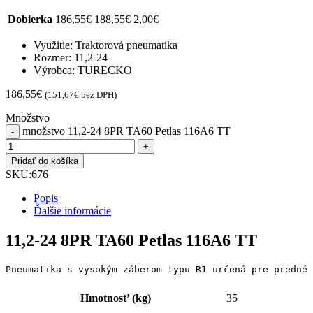
Dobierka
186,55
€
188,55
€
2,00
€
Využitie: Traktorová pneumatika
Rozmer: 11,2-24
Výrobca: TURECKO
186,55
€
(
151,67
€
bez DPH)
Množstvo
množstvo 11,2-24 8PR TA60 Petlas 116A6 TT
Pridať do košíka
SKU:
676
Popis
Ďalšie informácie
11,2-24 8PR TA60 Petlas 116A6 TT
Pneumatika s vysokým záberom typu R1 určená pre predné 
Hmotnost’ (kg)
35