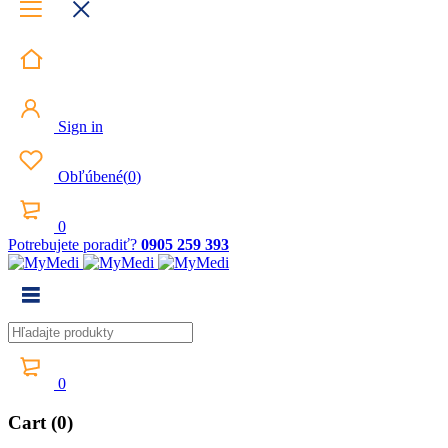
Sign in
Obľúbené
(
0
)
0
Potrebujete poradiť?
0905 259 393
0
Cart (0)