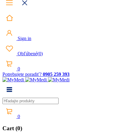
Sign in
Obľúbené
(
0
)
0
Potrebujete poradiť?
0905 259 393
0
Cart (0)