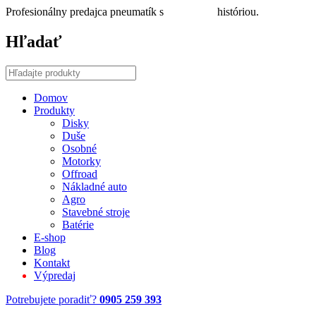
Profesionálny predajca pneumatík s
30 ročnou
históriou.
Hľadať
Domov
Produkty
Disky
Duše
Osobné
Motorky
Offroad
Nákladné auto
Agro
Stavebné stroje
Batérie
E-shop
Blog
Kontakt
Výpredaj
Potrebujete poradiť?
0905 259 393