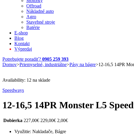
Motorky
Offroad
Nákladné auto
Agro
Stavebné stroje
Batérie
E-shop
Blog
Kontakt
Výpredaj
Potrebujete poradiť?
0905 259 393
Domov
>
Priemyselné, industriálne
>
Pásy na bágre
>
12-16,5 14PR Mon
Availability:
12 na sklade
Speedways
12-16,5 14PR Monster L5 Spee
Dobierka
227,00
€
229,00
€
2,00
€
Využitie: Nakladače, Bágre