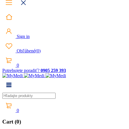
Sign in
Obľúbené
(
0
)
0
Potrebujete poradiť?
0905 259 393
0
Cart (0)