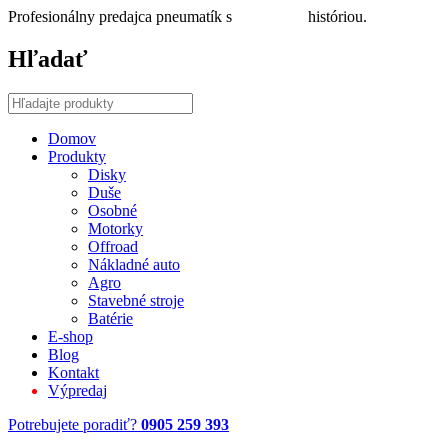
Profesionálny predajca pneumatík s
30 ročnou
históriou.
Hľadať
Domov
Produkty
Disky
Duše
Osobné
Motorky
Offroad
Nákladné auto
Agro
Stavebné stroje
Batérie
E-shop
Blog
Kontakt
Výpredaj
Potrebujete poradiť?
0905 259 393