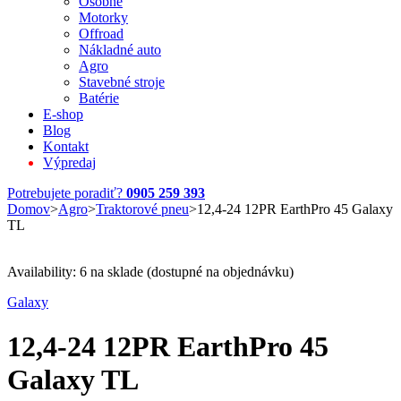
Osobné
Motorky
Offroad
Nákladné auto
Agro
Stavebné stroje
Batérie
E-shop
Blog
Kontakt
Výpredaj
Potrebujete poradiť?
0905 259 393
Domov
>
Agro
>
Traktorové pneu
>
12,4-24 12PR EarthPro 45 Galaxy
TL
Availability:
6 na sklade (dostupné na objednávku)
Galaxy
12,4-24 12PR EarthPro 45
Galaxy TL