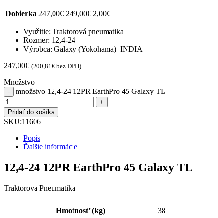
Dobierka
247,00
€
249,00
€
2,00
€
Využitie: Traktorová pneumatika
Rozmer: 12,4-24
Výrobca: Galaxy (Yokohama) INDIA
247,00
€
(
200,81
€
bez DPH)
Množstvo
množstvo 12,4-24 12PR EarthPro 45 Galaxy TL
Pridať do košíka
SKU:
11606
Popis
Ďalšie informácie
12,4-24 12PR EarthPro 45 Galaxy TL
Traktorová Pneumatika
Hmotnost’ (kg)
38