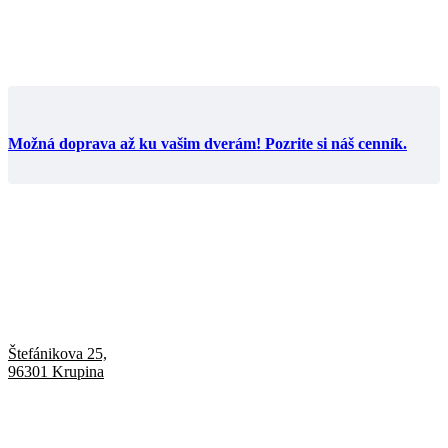
Možná doprava až ku vašim dverám! Pozrite si náš cenník.
Štefánikova 25,
96301 Krupina