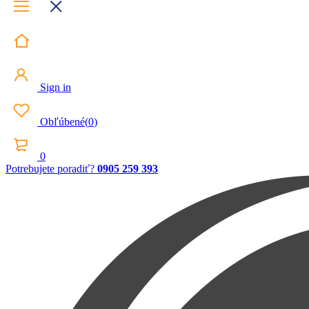
Sign in
Obľúbené
(
0
)
0
Potrebujete poradiť?
0905 259 393