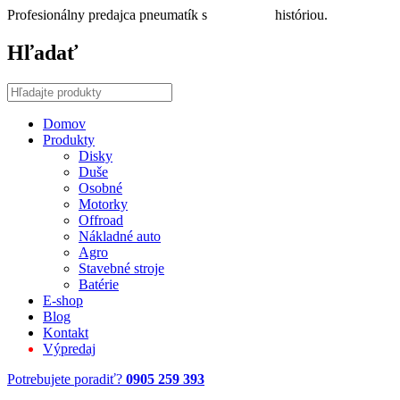
Profesionálny predajca pneumatík s
30 ročnou
históriou.
Hľadať
Domov
Produkty
Disky
Duše
Osobné
Motorky
Offroad
Nákladné auto
Agro
Stavebné stroje
Batérie
E-shop
Blog
Kontakt
Výpredaj
Potrebujete poradiť?
0905 259 393