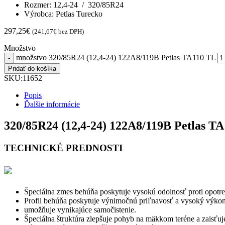
Rozmer: 12,4-24 / 320/85R24
Výrobca: Petlas Turecko
297,25
€
(
241,67
€
bez DPH)
Množstvo
množstvo 320/85R24 (12,4-24) 122A8/119B Petlas TA110 TL
Pridať do košíka
SKU:
11652
Popis
Ďalšie informácie
320/85R24 (12,4-24) 122A8/119B Petlas T
TECHNICKÉ PREDNOSTI
Špeciálna zmes behúňa poskytuje vysokú odolnosť proti opotre
Profil behúňa poskytuje výnimočnú priľnavosť a vysoký výkon 
umožňuje vynikajúce samočistenie.
Špeciálna štruktúra zlepšuje pohyb na mäkkom teréne a zaisť