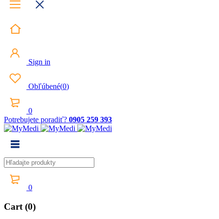
Sign in
Obľúbené
(
0
)
0
Potrebujete poradiť?
0905 259 393
0
Cart (0)