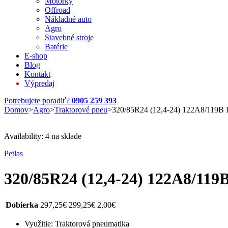
Motorky
Offroad
Nákladné auto
Agro
Stavebné stroje
Batérie
E-shop
Blog
Kontakt
Výpredaj
Potrebujete poradiť?
0905 259 393
Domov
>
Agro
>
Traktorové pneu
>
320/85R24 (12,4-24) 122A8/119B 
Availability:
4 na sklade
Petlas
320/85R24 (12,4-24) 122A8/119
Dobierka
297,25
€
299,25
€
2,00
€
Využitie: Traktorová pneumatika