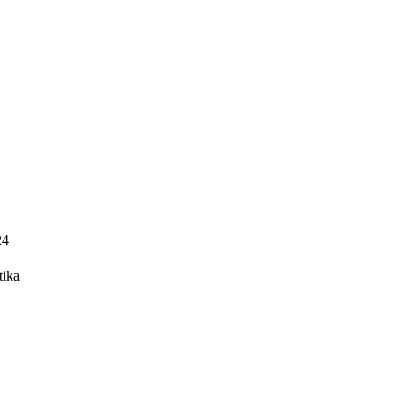
24
tika