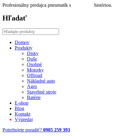
Profesionálny predajca pneumatík s
30 ročnou
históriou.
Hľadať
Domov
Produkty
Disky
Duše
Osobné
Motorky
Offroad
Nákladné auto
Agro
Stavebné stroje
Batérie
E-shop
Blog
Kontakt
Výpredaj
Potrebujete poradiť?
0905 259 393