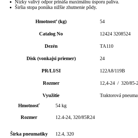
Nízky valivý odpor prináša maximálnu úsporu paliva.
Širšia stopa ponúka nižšie zhutnenie pôdy.
Hmotnost’ (kg)
54
Catalog No
12424 3208524
Dezén
TA110
Disk (vonkajsi priemer)
24
PR/LI/SI
122A8/119B
Rozmer
12,4-24 / 320/85-
Využitie
Traktorová pneuma
Hmotnosť
54 kg
Rozmer
12.4-24, 320/85R24
Šírka pneumatiky
12.4, 320