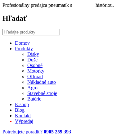
Profesionálny predajca pneumatík s
30 ročnou
históriou.
Hľadať
Domov
Produkty
Disky
Duše
Osobné
Motorky
Offroad
Nákladné auto
Agro
Stavebné stroje
Batérie
E-shop
Blog
Kontakt
Výpredaj
Potrebujete poradiť?
0905 259 393