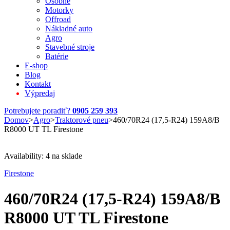
Osobné
Motorky
Offroad
Nákladné auto
Agro
Stavebné stroje
Batérie
E-shop
Blog
Kontakt
Výpredaj
Potrebujete poradiť?
0905 259 393
Domov
>
Agro
>
Traktorové pneu
>
460/70R24 (17,5-R24) 159A8/B
R8000 UT TL Firestone
Availability:
4 na sklade
Firestone
460/70R24 (17,5-R24) 159A8/B
R8000 UT TL Firestone