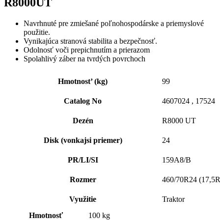
R8000UT
Navrhnuté pre zmiešané poľnohospodárske a priemyslové
použitie.
Vynikajúca stranová stabilita a bezpečnosť.
Odolnosť voči prepichnutím a prierazom
Spolahlivý záber na tvrdých povrchoch
Hmotnost’ (kg)
99
Catalog No
4607024 , 17524
Dezén
R8000 UT
Disk (vonkajsi priemer)
24
PR/LI/SI
159A8/B
Rozmer
460/70R24 (17,5R
Využitie
Traktor
Hmotnosť
100 kg