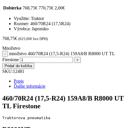
Dobierka
768,75
€
770,75
€
2,00
€
Využitie: Traktor
Rozmer: 460/70R24 (17,5R24)
Výrobca: Japonsko
768,75
€
(
625,00
€
bez DPH)
Množstvo
množstvo 460/70R24 (17,5-R24) 159A8/B R8000 UT TL
Firestone
Pridať do košíka
SKU:
12481
Popis
Ďalšie informácie
460/70R24 (17,5-R24) 159A8/B R8000 UT
TL Firestone