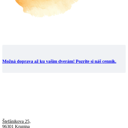
Možná doprava až ku vašim dverám! Pozrite si náš cenník.
Štefánikova 25,
96301 Krupina