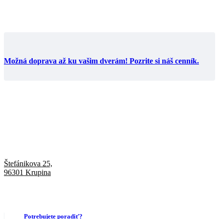
Možná doprava až ku vašim dverám! Pozrite si náš cenník.
Štefánikova 25,
96301 Krupina
Potrebujete poradiť?