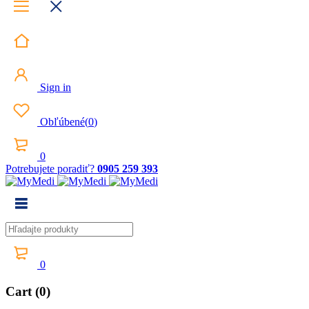
Sign in
Obľúbené
(
0
)
0
Potrebujete poradiť?
0905 259 393
0
Cart (0)