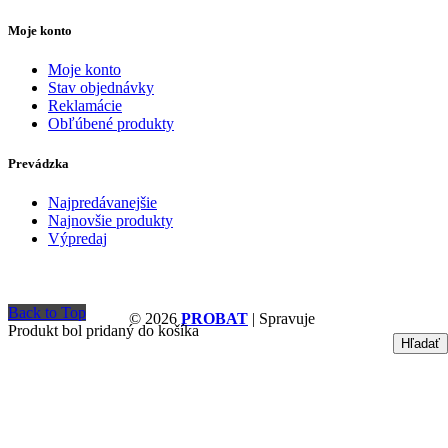
Moje konto
Moje konto
Stav objednávky
Reklamácie
Obľúbené produkty
Prevádzka
Najpredávanejšie
Najnovšie produkty
Výpredaj
Back to Top
© 2026
PROBAT
| Spravuje
Produkt bol pridaný do košíka