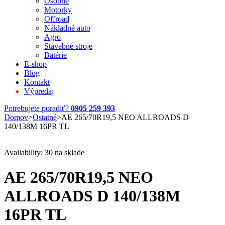
Osobné
Motorky
Offroad
Nákladné auto
Agro
Stavebné stroje
Batérie
E-shop
Blog
Kontakt
Výpredaj
Potrebujete poradiť?
0905 259 393
Domov
>
Ostatné
>
AE 265/70R19,5 NEO ALLROADS D
140/138M 16PR TL
Availability:
30 na sklade
AE 265/70R19,5 NEO
ALLROADS D 140/138M
16PR TL