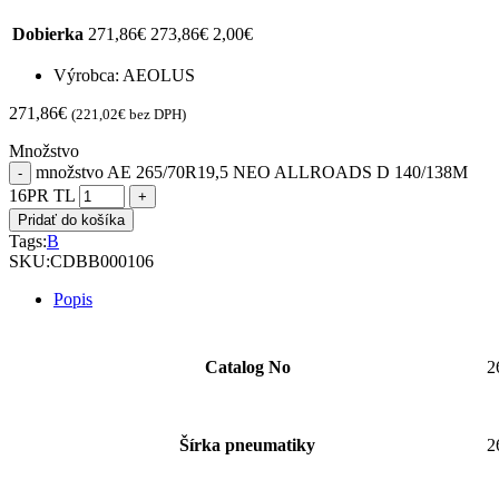
Dobierka
271,86
€
273,86
€
2,00
€
Výrobca: AEOLUS
271,86
€
(
221,02
€
bez DPH)
Množstvo
množstvo AE 265/70R19,5 NEO ALLROADS D 140/138M
16PR TL
Pridať do košíka
Tags:
B
SKU:
CDBB000106
Popis
Catalog No
2
Šírka pneumatiky
2