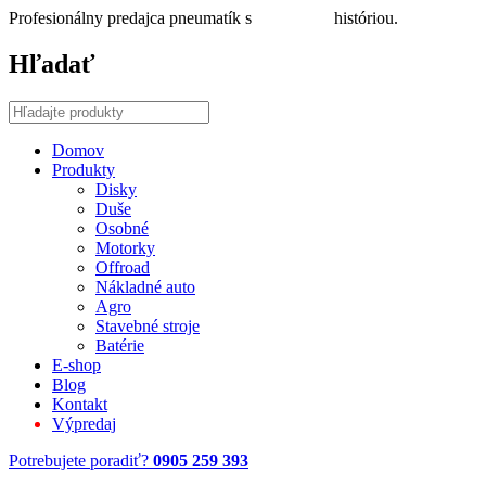
Profesionálny predajca pneumatík s
30 ročnou
históriou.
Hľadať
Domov
Produkty
Disky
Duše
Osobné
Motorky
Offroad
Nákladné auto
Agro
Stavebné stroje
Batérie
E-shop
Blog
Kontakt
Výpredaj
Potrebujete poradiť?
0905 259 393