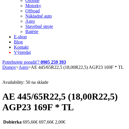
Osobné
Motorky
Offroad
Nákladné auto
Agro
Stavebné stroje
Batérie
E-shop
Blog
Kontakt
Výpredaj
Potrebujete poradiť?
0905 259 393
Domov
>
Agro
>
AE 445/65R22,5 (18,00R22,5) AGP23 169F * TL
Availability:
50 na sklade
AE 445/65R22,5 (18,00R22,5)
AGP23 169F * TL
Dobierka
695,66
€
697,66
€
2,00
€