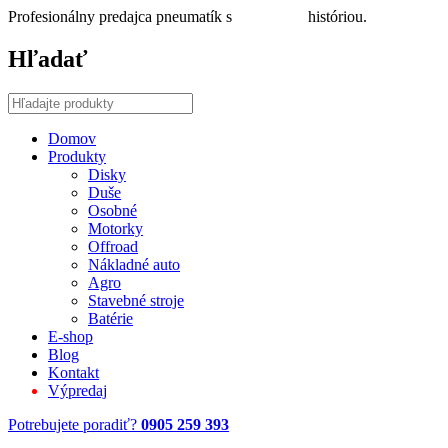
Profesionálny predajca pneumatík s
30 ročnou
históriou.
Hľadať
Domov
Produkty
Disky
Duše
Osobné
Motorky
Offroad
Nákladné auto
Agro
Stavebné stroje
Batérie
E-shop
Blog
Kontakt
Výpredaj
Potrebujete poradiť?
0905 259 393