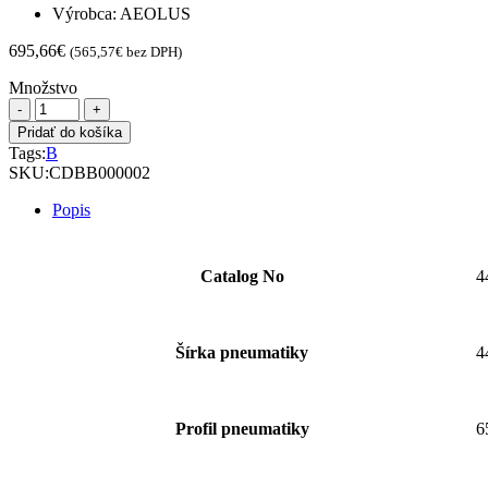
Výrobca: AEOLUS
695,66
€
(
565,57
€
bez DPH)
Množstvo
množstvo
AE
Pridať do košíka
445/65R22,5
Tags:
B
(18,00R22,5)
SKU:
CDBB000002
AGP23
169F
Popis
*
TL
Catalog No
4
Šírka pneumatiky
4
Profil pneumatiky
6