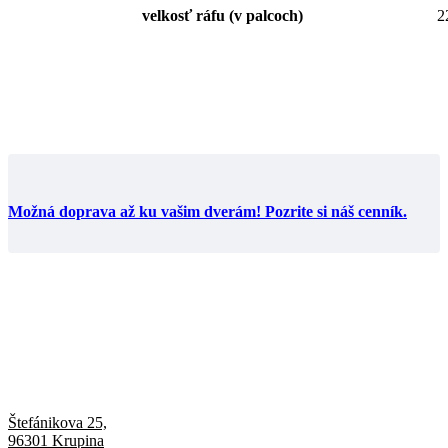
velkosť ráfu (v palcoch)
2
Možná doprava až ku vašim dverám! Pozrite si náš cenník.
Štefánikova 25,
96301 Krupina