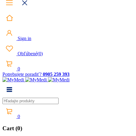
Sign in
Obľúbené
(
0
)
0
Potrebujete poradiť?
0905 259 393
0
Cart (0)