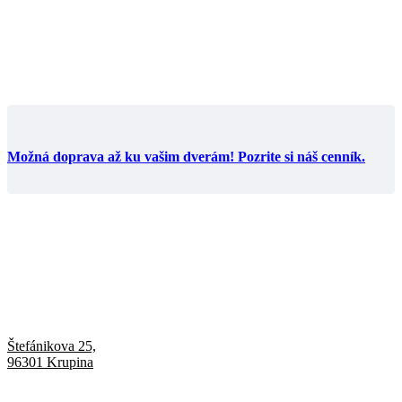
Možná doprava až ku vašim dverám! Pozrite si náš cenník.
Štefánikova 25,
96301 Krupina