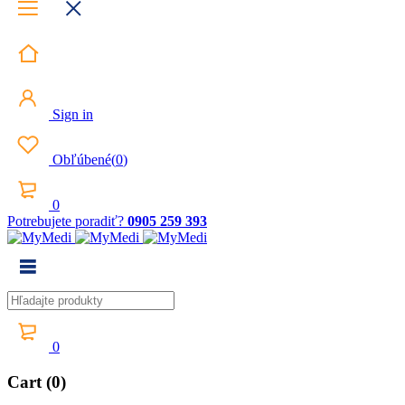
Sign in
Obľúbené
(
0
)
0
Potrebujete poradiť?
0905 259 393
0
Cart (0)