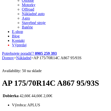
Osobné
Motorky
Offroad
Nákladné auto
Agro
Stavebné stroje
Batérie
E-shop
Blog
Kontakt
Výpredaj
Potrebujete poradiť?
0905 259 393
Domov
>
Nákladné
>
AP 175/70R14C A867 95/93S
Availability:
50 na sklade
AP 175/70R14C A867 95/93S
Dobierka
42,66
€
44,66
€
2,00
€
Výrobca: APLUS