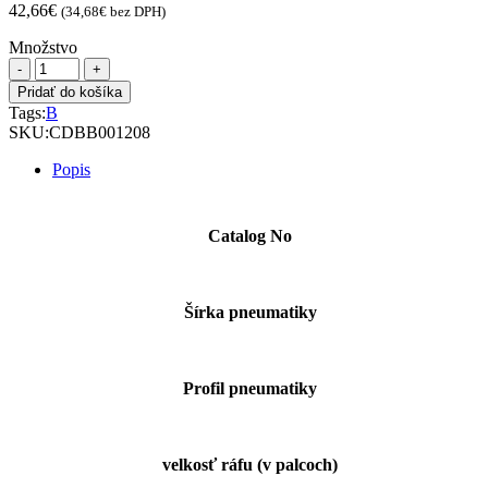
42,66
€
(
34,68
€
bez DPH)
Množstvo
množstvo
AP
Pridať do košíka
175/70R14C
Tags:
B
A867
SKU:
CDBB001208
95/93S
Popis
Catalog No
Šírka pneumatiky
Profil pneumatiky
velkosť ráfu (v palcoch)