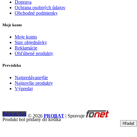
Doprava
Ochrana osobných údajov
Obchodné podmienky
Moje konto
Moje konto
Stav objednávky
Reklamácie
Obľúbené produkty
Prevádzka
Najpredávanejšie
Najnovšie produkty
Výpredaj
Back to Top
© 2026
PROBAT
| Spravuje
Produkt bol pridaný do košíka