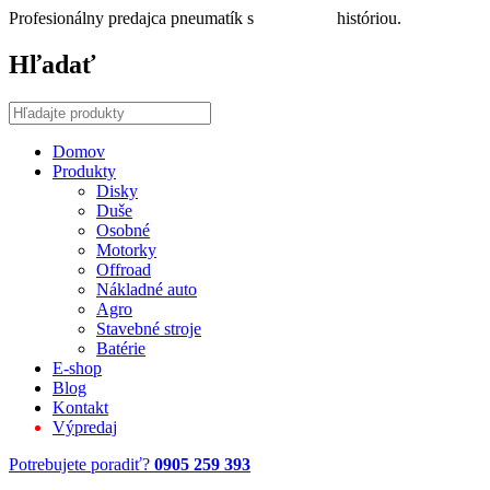
Profesionálny predajca pneumatík s
30 ročnou
históriou.
Hľadať
Domov
Produkty
Disky
Duše
Osobné
Motorky
Offroad
Nákladné auto
Agro
Stavebné stroje
Batérie
E-shop
Blog
Kontakt
Výpredaj
Potrebujete poradiť?
0905 259 393