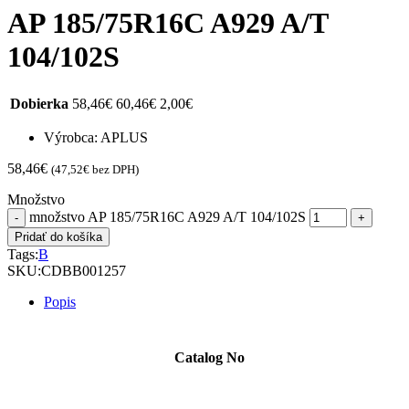
AP 185/75R16C A929 A/T
104/102S
Dobierka
58,46
€
60,46
€
2,00
€
Výrobca: APLUS
58,46
€
(
47,52
€
bez DPH)
Množstvo
množstvo AP 185/75R16C A929 A/T 104/102S
Pridať do košíka
Tags:
B
SKU:
CDBB001257
Popis
Catalog No