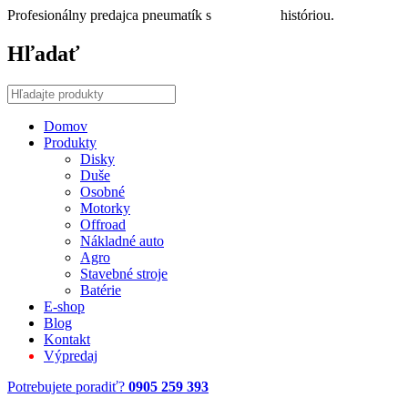
Profesionálny predajca pneumatík s
30 ročnou
históriou.
Hľadať
Domov
Produkty
Disky
Duše
Osobné
Motorky
Offroad
Nákladné auto
Agro
Stavebné stroje
Batérie
E-shop
Blog
Kontakt
Výpredaj
Potrebujete poradiť?
0905 259 393