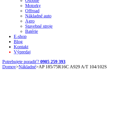
Osobné
Motorky
Offroad
Nákladné auto
Agro
Stavebné stroje
Batérie
E-shop
Blog
Kontakt
Výpredaj
Potrebujete poradiť?
0905 259 393
Domov
>
Nákladné
>
AP 185/75R16C A929 A/T 104/102S