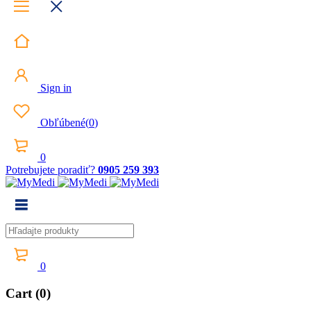
Sign in
Obľúbené
(
0
)
0
Potrebujete poradiť?
0905 259 393
0
Cart (0)