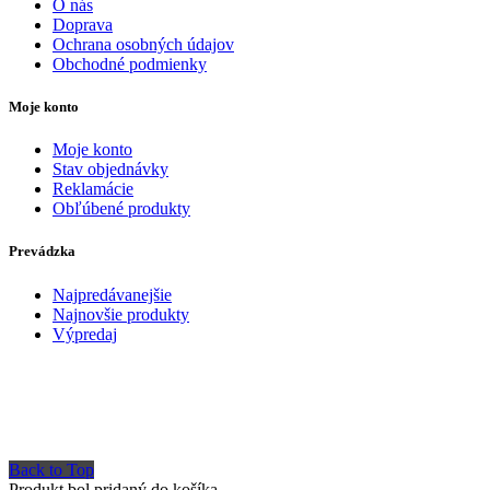
O nás
Doprava
Ochrana osobných údajov
Obchodné podmienky
Moje konto
Moje konto
Stav objednávky
Reklamácie
Obľúbené produkty
Prevádzka
Najpredávanejšie
Najnovšie produkty
Výpredaj
Back to Top
Produkt bol pridaný do košíka