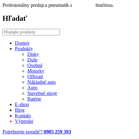
Profesionálny predajca pneumatík s
30 ročnou
históriou.
Hľadať
Domov
Produkty
Disky
Duše
Osobné
Motorky
Offroad
Nákladné auto
Agro
Stavebné stroje
Batérie
E-shop
Blog
Kontakt
Výpredaj
Potrebujete poradiť?
0905 259 393