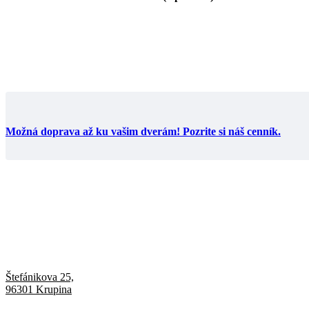
Možná doprava až ku vašim dverám! Pozrite si náš cenník.
Štefánikova 25,
96301 Krupina