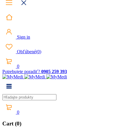
Sign in
Obľúbené
(
0
)
0
Potrebujete poradiť?
0905 259 393
0
Cart (0)