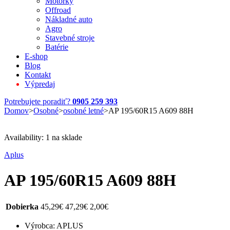
Motorky
Offroad
Nákladné auto
Agro
Stavebné stroje
Batérie
E-shop
Blog
Kontakt
Výpredaj
Potrebujete poradiť?
0905 259 393
Domov
>
Osobné
>
osobné letné
>
AP 195/60R15 A609 88H
Availability:
1 na sklade
Aplus
AP 195/60R15 A609 88H
Dobierka
45,29
€
47,29
€
2,00
€
Výrobca: APLUS