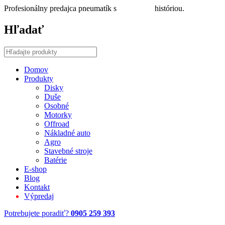
Profesionálny predajca pneumatík s
30 ročnou
históriou.
Hľadať
Domov
Produkty
Disky
Duše
Osobné
Motorky
Offroad
Nákladné auto
Agro
Stavebné stroje
Batérie
E-shop
Blog
Kontakt
Výpredaj
Potrebujete poradiť?
0905 259 393