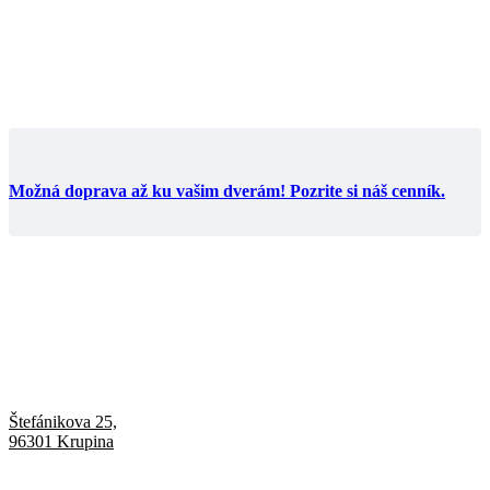
Možná doprava až ku vašim dverám! Pozrite si náš cenník.
Štefánikova 25,
96301 Krupina