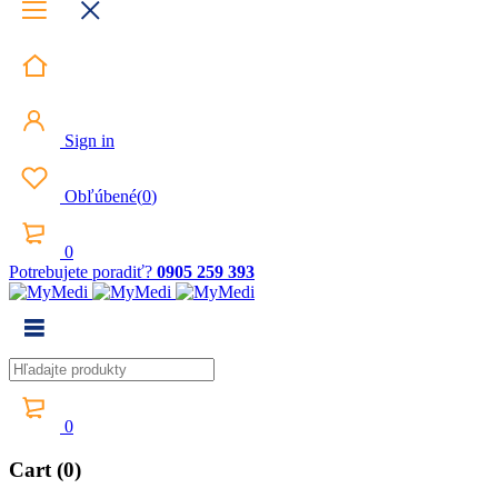
Sign in
Obľúbené
(
0
)
0
Potrebujete poradiť?
0905 259 393
0
Cart (0)