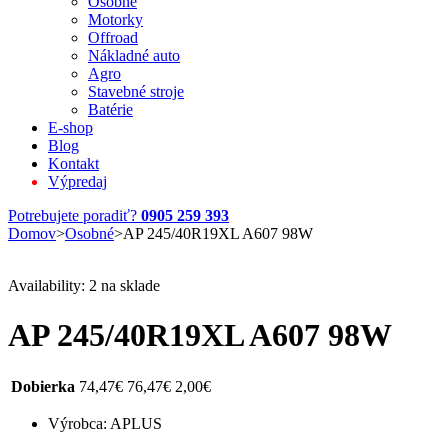
Osobné
Motorky
Offroad
Nákladné auto
Agro
Stavebné stroje
Batérie
E-shop
Blog
Kontakt
Výpredaj
Potrebujete poradiť?
0905 259 393
Domov
>
Osobné
>
AP 245/40R19XL A607 98W
Availability:
2 na sklade
AP 245/40R19XL A607 98W
Dobierka
74,47
€
76,47
€
2,00
€
Výrobca: APLUS