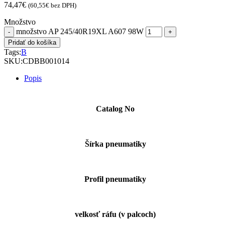
74,47
€
(
60,55
€
bez DPH)
Množstvo
množstvo AP 245/40R19XL A607 98W
Pridať do košíka
Tags:
B
SKU:
CDBB001014
Popis
Catalog No
Šírka pneumatiky
Profil pneumatiky
velkosť ráfu (v palcoch)