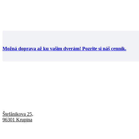
Možná doprava až ku vašim dverám! Pozrite si náš cenník.
Štefánikova 25,
96301 Krupina