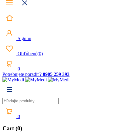
Sign in
Obľúbené
(
0
)
0
Potrebujete poradiť?
0905 259 393
0
Cart (0)