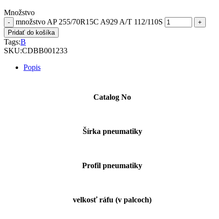
Množstvo
množstvo AP 255/70R15C A929 A/T 112/110S
Pridať do košíka
Tags:
B
SKU:
CDBB001233
Popis
Catalog No
Šírka pneumatiky
Profil pneumatiky
velkosť ráfu (v palcoch)