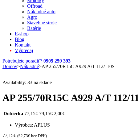
Motorky
Offroad
Nákladné auto
Agro
Stavebné stroje
Batérie
E-shop
Blog
Kontakt
Výpredaj
Potrebujete poradiť?
0905 259 393
Domov
>
Nákladné
>
AP 255/70R15C A929 A/T 112/110S
Availability:
33 na sklade
AP 255/70R15C A929 A/T 112/1
Dobierka
77,15
€
79,15
€
2,00
€
Výrobca: APLUS
77,15
€
(
62,73
€
bez DPH)