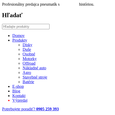
Profesionálny predajca pneumatík s
30 ročnou
históriou.
Hľadať
Domov
Produkty
Disky
Duše
Osobné
Motorky
Offroad
Nákladné auto
Agro
Stavebné stroje
Batérie
E-shop
Blog
Kontakt
Výpredaj
Potrebujete poradiť?
0905 259 393