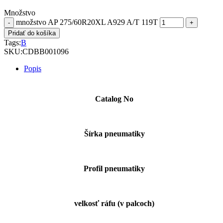
Množstvo
množstvo AP 275/60R20XL A929 A/T 119T
Pridať do košíka
Tags:
B
SKU:
CDBB001096
Popis
Catalog No
Šírka pneumatiky
Profil pneumatiky
velkosť ráfu (v palcoch)