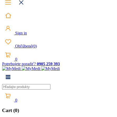
Sign in
Obľúbené
(
0
)
0
Potrebujete poradiť?
0905 259 393
0
Cart (0)