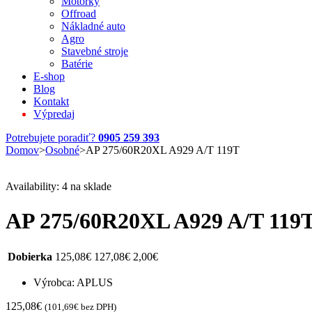
Motorky
Offroad
Nákladné auto
Agro
Stavebné stroje
Batérie
E-shop
Blog
Kontakt
Výpredaj
Potrebujete poradiť?
0905 259 393
Domov
>
Osobné
>
AP 275/60R20XL A929 A/T 119T
Availability:
4 na sklade
AP 275/60R20XL A929 A/T 119
Dobierka
125,08
€
127,08
€
2,00
€
Výrobca: APLUS
125,08
€
(
101,69
€
bez DPH)