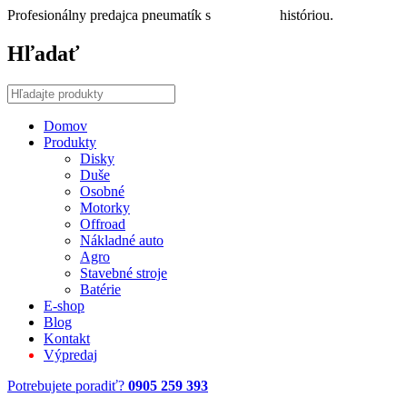
Profesionálny predajca pneumatík s
30 ročnou
históriou.
Hľadať
Domov
Produkty
Disky
Duše
Osobné
Motorky
Offroad
Nákladné auto
Agro
Stavebné stroje
Batérie
E-shop
Blog
Kontakt
Výpredaj
Potrebujete poradiť?
0905 259 393