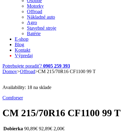
Osobné
Motorky
Offroad
Nákladné auto
Agro
Stavebné stroje
Batérie
E-shop
Blog
Kontakt
Výpredaj
Potrebujete poradiť?
0905 259 393
Domov
>
Offroad
>
CM 215/70R16 CF1100 99 T
Availability:
18 na sklade
Comforser
CM 215/70R16 CF1100 99 T
Dobierka
90,89
€
92,89
€
2,00
€