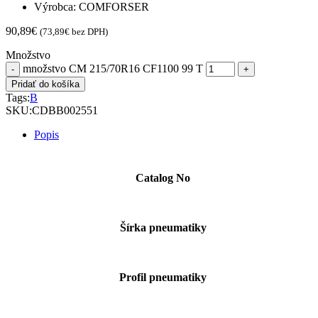
Výrobca: COMFORSER
90,89
€
(
73,89
€
bez DPH)
Množstvo
množstvo CM 215/70R16 CF1100 99 T
Pridať do košíka
Tags:
B
SKU:
CDBB002551
Popis
Catalog No
Šírka pneumatiky
Profil pneumatiky