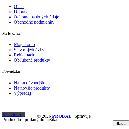
O nás
Doprava
Ochrana osobných údajov
Obchodné podmienky
Moje konto
Moje konto
Stav objednávky
Reklamácie
Obľúbené produkty
Prevádzka
Najpredávanejšie
Najnovšie produkty
Výpredaj
Back to Top
© 2026
PROBAT
| Spravuje
Produkt bol pridaný do košíka