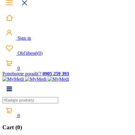
Sign in
Obľúbené
(
0
)
0
Potrebujete poradiť?
0905 259 393
0
Cart (0)