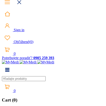
Sign in
Obľúbené
(
0
)
0
Potrebujete poradiť?
0905 259 393
0
Cart (0)