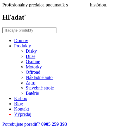
Profesionálny predajca pneumatík s
30 ročnou
históriou.
Hľadať
Domov
Produkty
Disky
Duše
Osobné
Motorky
Offroad
Nákladné auto
Agro
Stavebné stroje
Batérie
E-shop
Blog
Kontakt
Výpredaj
Potrebujete poradiť?
0905 259 393