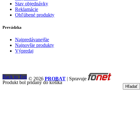
Stav objednávky
Reklamácie
Obľúbené produkty
Prevádzka
Najpredávanejšie
Najnovšie produkty
Výpredaj
Back to Top
© 2026
PROBAT
| Spravuje
Produkt bol pridaný do košíka