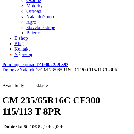
Osobné
Motorky
Offroad
Nákladné auto
Agro
Stavebné stroje
Batérie
E-shop
Blog
Kontakt
Výpredaj
Potrebujete poradiť?
0905 259 393
Domov
>
Nákladné
>
CM 235/65R16C CF300 115/113 T 8PR
Availability:
1 na sklade
CM 235/65R16C CF300
115/113 T 8PR
Dobierka
80,10
€
82,10
€
2,00
€