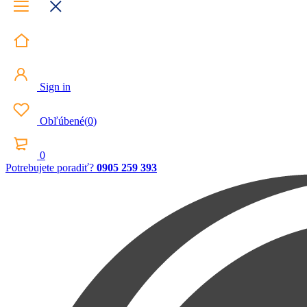
Sign in
Obľúbené
(
0
)
0
Potrebujete poradiť?
0905 259 393