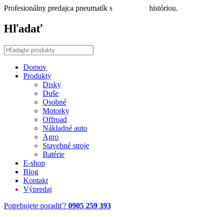
Profesionálny predajca pneumatík s
30 ročnou
históriou.
Hľadať
Domov
Produkty
Disky
Duše
Osobné
Motorky
Offroad
Nákladné auto
Agro
Stavebné stroje
Batérie
E-shop
Blog
Kontakt
Výpredaj
Potrebujete poradiť?
0905 259 393