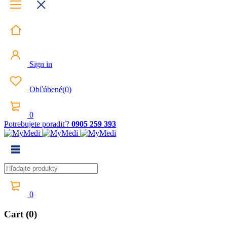
Sign in
Obľúbené
(
0
)
0
Potrebujete poradiť?
0905 259 393
0
Cart (0)