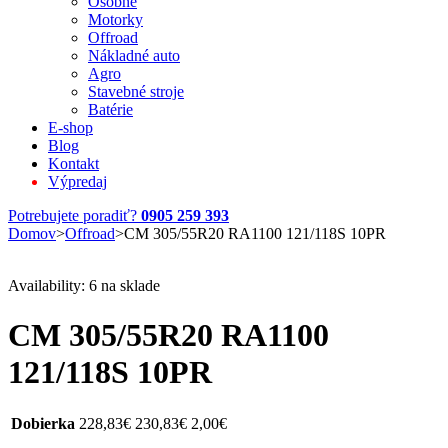
Osobné
Motorky
Offroad
Nákladné auto
Agro
Stavebné stroje
Batérie
E-shop
Blog
Kontakt
Výpredaj
Potrebujete poradiť?
0905 259 393
Domov
>
Offroad
>
CM 305/55R20 RA1100 121/118S 10PR
Availability:
6 na sklade
CM 305/55R20 RA1100
121/118S 10PR
Dobierka
228,83
€
230,83
€
2,00
€