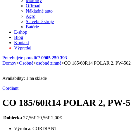
Motorky
Offroad
Nákladné auto
Agro
Stavebné stroje
Batérie
E-shop
Blog
Kontakt
Výpredaj
Potrebujete poradiť?
0905 259 393
Domov
>
Osobné
>
osobné zimné
>
CO 185/60R14 POLAR 2, PW-502
Availability:
1 na sklade
Cordiant
CO 185/60R14 POLAR 2, PW-5
Dobierka
27,56
€
29,56
€
2,00
€
Výrobca: CORDIANT