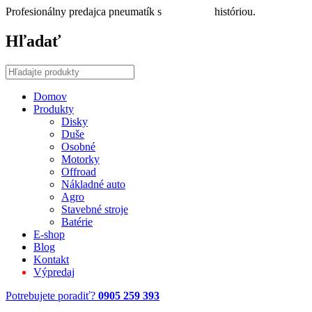
Profesionálny predajca pneumatík s
30 ročnou
históriou.
Hľadať
Domov
Produkty
Disky
Duše
Osobné
Motorky
Offroad
Nákladné auto
Agro
Stavebné stroje
Batérie
E-shop
Blog
Kontakt
Výpredaj
Potrebujete poradiť?
0905 259 393