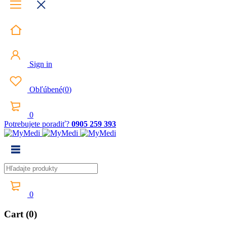
Sign in
Obľúbené
(
0
)
0
Potrebujete poradiť?
0905 259 393
0
Cart (0)