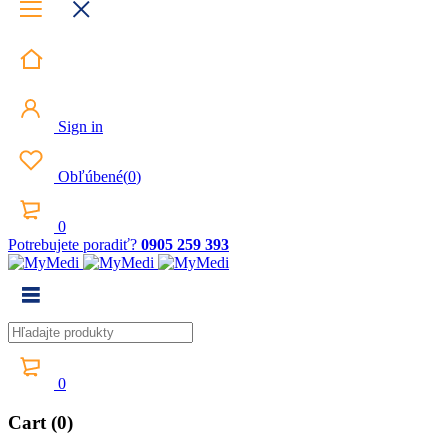
Sign in
Obľúbené
(
0
)
0
Potrebujete poradiť?
0905 259 393
0
Cart (0)