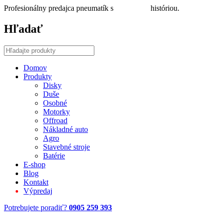
Profesionálny predajca pneumatík s
30 ročnou
históriou.
Hľadať
Domov
Produkty
Disky
Duše
Osobné
Motorky
Offroad
Nákladné auto
Agro
Stavebné stroje
Batérie
E-shop
Blog
Kontakt
Výpredaj
Potrebujete poradiť?
0905 259 393