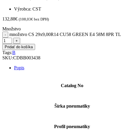
Výrobca: CST
132,88
€
(
108,03
€
bez DPH)
Množstvo
množstvo CS 29x9,00R14 CU58 GREEN E4 58M 8PR TL
Pridať do košíka
Tags:
B
SKU:
CDBB003438
Popis
Catalog No
Šírka pneumatiky
Profil pneumatiky