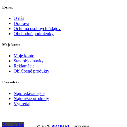
E-shop
O nás
Doprava
Ochrana osobných údajov
Obchodné podmienky
Moje konto
Moje konto
Stav objednávky
Reklamácie
Obľúbené produkty
Prevádzka
Najpredávanejšie
Najnovšie produkty
Výpredaj
Back to Top
© 2026
PROBAT
| Spravuje