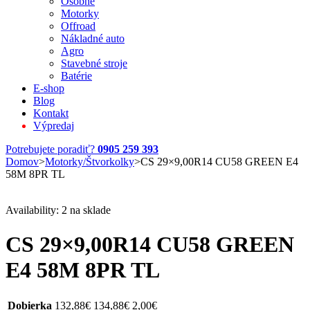
Osobné
Motorky
Offroad
Nákladné auto
Agro
Stavebné stroje
Batérie
E-shop
Blog
Kontakt
Výpredaj
Potrebujete poradiť?
0905 259 393
Domov
>
Motorky/Štvorkolky
>
CS 29×9,00R14 CU58 GREEN E4
58M 8PR TL
Availability:
2 na sklade
CS 29×9,00R14 CU58 GREEN
E4 58M 8PR TL
Dobierka
132,88
€
134,88
€
2,00
€