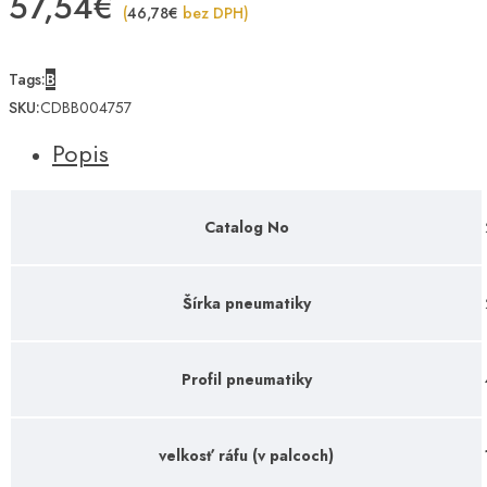
57,54
€
(
46,78
€
bez DPH)
Tags:
B
SKU:
CDBB004757
Popis
Catalog No
Šírka pneumatiky
Profil pneumatiky
velkosť ráfu (v palcoch)