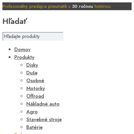
Profesionálny predajca pneumatík s
30 ročnou
históriou.
Hľadať
Domov
Produkty
Disky
Duše
Osobné
Motorky
Offroad
Nákladné auto
Agro
Stavebné stroje
Batérie