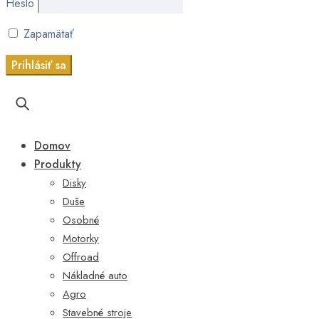
Heslo
Zapamätať
Domov
Produkty
Disky
Duše
Osobné
Motorky
Offroad
Nákladné auto
Agro
Stavebné stroje