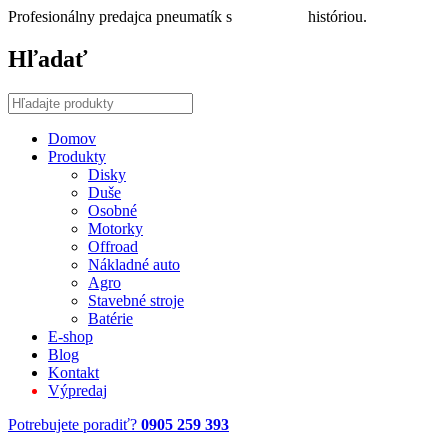
Profesionálny predajca pneumatík s
30 ročnou
históriou.
Hľadať
Domov
Produkty
Disky
Duše
Osobné
Motorky
Offroad
Nákladné auto
Agro
Stavebné stroje
Batérie
E-shop
Blog
Kontakt
Výpredaj
Potrebujete poradiť?
0905 259 393