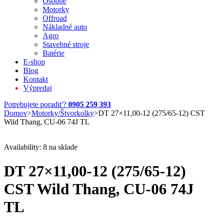
Osobné
Motorky
Offroad
Nákladné auto
Agro
Stavebné stroje
Batérie
E-shop
Blog
Kontakt
Výpredaj
Potrebujete poradiť?
0905 259 393
Domov
>
Motorky/Štvorkolky
>
DT 27×11,00-12 (275/65-12) CST
Wild Thang, CU-06 74J TL
Availability:
8 na sklade
DT 27×11,00-12 (275/65-12)
CST Wild Thang, CU-06 74J
TL