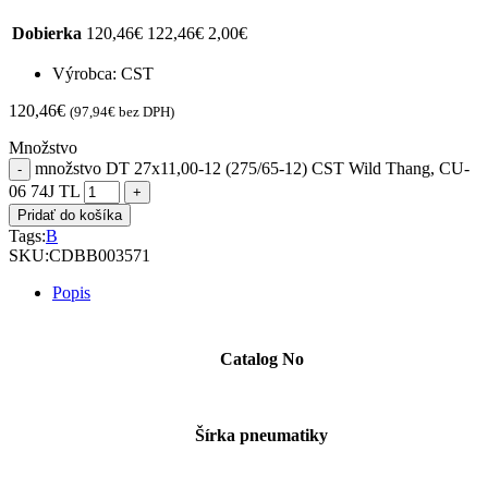
Dobierka
120,46
€
122,46
€
2,00
€
Výrobca: CST
120,46
€
(
97,94
€
bez DPH)
Množstvo
množstvo DT 27x11,00-12 (275/65-12) CST Wild Thang, CU-
06 74J TL
Pridať do košíka
Tags:
B
SKU:
CDBB003571
Popis
Catalog No
Šírka pneumatiky