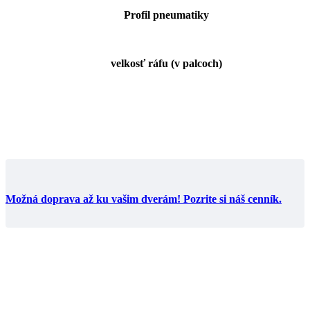
Profil pneumatiky
velkosť ráfu (v palcoch)
Možná doprava až ku vašim dverám! Pozrite si náš cenník.