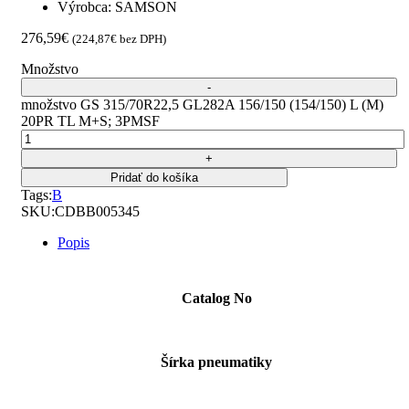
Výrobca: SAMSON
276,59
€
(
224,87
€
bez DPH)
Množstvo
množstvo GS 315/70R22,5 GL282A 156/150 (154/150) L (M)
20PR TL M+S; 3PMSF
Pridať do košíka
Tags:
B
SKU:
CDBB005345
Popis
Catalog No
Šírka pneumatiky