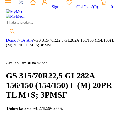
Sign in
Obľúbené
(
0
)
0
Domov
>
Ostatné
>
GS 315/70R22,5 GL282A 156/150 (154/150) L
(M) 20PR TL M+S; 3PMSF
Availability:
30 na sklade
GS 315/70R22,5 GL282A
156/150 (154/150) L (M) 20PR
TL M+S; 3PMSF
Dobierka
276,59
€
278,59
€
2,00
€