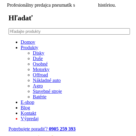
Profesionálny predajca pneumatík s
30 ročnou
históriou.
Hľadať
Domov
Produkty
Disky
Duše
Osobné
Motorky
Offroad
Nákladné auto
Agro
Stavebné stroje
Batérie
E-shop
Blog
Kontakt
Výpredaj
Potrebujete poradiť?
0905 259 393