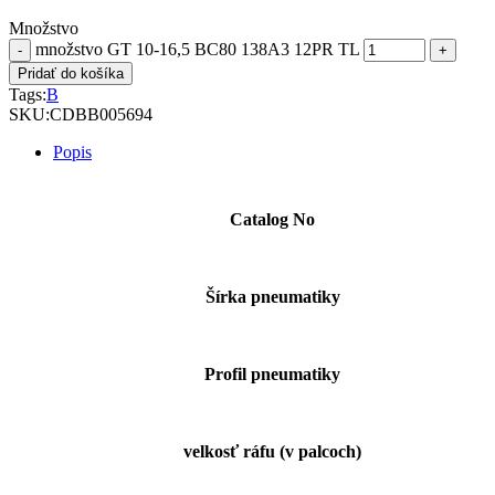
Množstvo
množstvo GT 10-16,5 BC80 138A3 12PR TL
Pridať do košíka
Tags:
B
SKU:
CDBB005694
Popis
Catalog No
Šírka pneumatiky
Profil pneumatiky
velkosť ráfu (v palcoch)