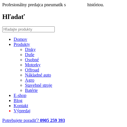
Profesionálny predajca pneumatík s
30 ročnou
históriou.
Hľadať
Domov
Produkty
Disky
Duše
Osobné
Motorky
Offroad
Nákladné auto
Agro
Stavebné stroje
Batérie
E-shop
Blog
Kontakt
Výpredaj
Potrebujete poradiť?
0905 259 393