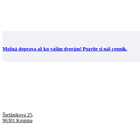
Možná doprava až ku vašim dverám! Pozrite si náš cenník.
Štefánikova 25,
96301 Krupina