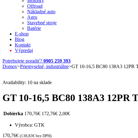
Motorky
Offroad
Nákladné auto
Agro
Stavebné stroje
Batérie
E-shop
Blog
Kontakt
Výpredaj
Potrebujete poradiť?
0905 259 393
Domov
>
Priemyselné, industriálne
>
GT 10-16,5 BC80 138A3 12PR 
Availability:
10 na sklade
GT 10-16,5 BC80 138A3 12PR 
Dobierka
170,76
€
172,76
€
2,00
€
Výrobca: GTK
170,76
€
(
138,83
€
bez DPH)