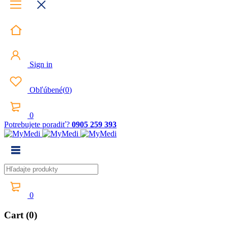
Sign in
Obľúbené
(
0
)
0
Potrebujete poradiť?
0905 259 393
0
Cart (0)