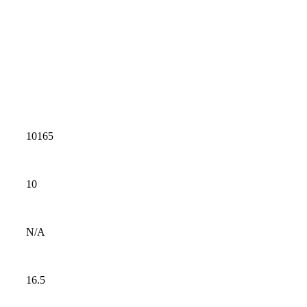
10165
10
N/A
16.5