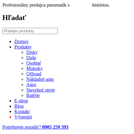
Profesionálny predajca pneumatík s
30 ročnou
históriou.
Hľadať
Domov
Produkty
Disky
Duše
Osobné
Motorky
Offroad
Nákladné auto
Agro
Stavebné stroje
Batérie
E-shop
Blog
Kontakt
Výpredaj
Potrebujete poradiť?
0905 259 393