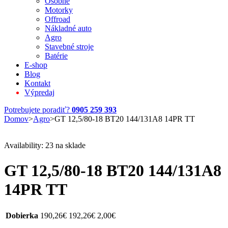
Osobné
Motorky
Offroad
Nákladné auto
Agro
Stavebné stroje
Batérie
E-shop
Blog
Kontakt
Výpredaj
Potrebujete poradiť?
0905 259 393
Domov
>
Agro
>
GT 12,5/80-18 BT20 144/131A8 14PR TT
Availability:
23 na sklade
GT 12,5/80-18 BT20 144/131A8
14PR TT
Dobierka
190,26
€
192,26
€
2,00
€