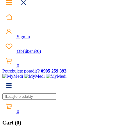
Sign in
Obľúbené
(
0
)
0
Potrebujete poradiť?
0905 259 393
0
Cart (0)