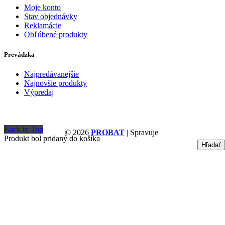
Moje konto
Stav objednávky
Reklamácie
Obľúbené produkty
Prevádzka
Najpredávanejšie
Najnovšie produkty
Výpredaj
Back to Top
© 2026
PROBAT
| Spravuje
Produkt bol pridaný do košíka