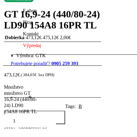
E-shop
GT 16,9-24 (440/80-24)
Blog
LD90 154A8 16PR TL
Kontakt
Dobierka
473,12
€
475,12
€
2,00
€
Výpredaj
Výrobca: GTK
Potrebujete poradiť?
0905 259 393
473,12
€
(
384,65
€
bez DPH)
Množstvo
množstvo GT
16,9-24 (440/80-
24) LD90
Tags:
B
154A8 16PR TL
Pridať do košíka
SKU:
CDBB005719