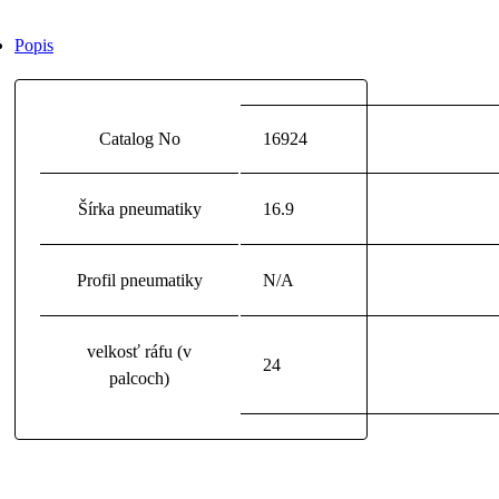
Popis
Catalog No
16924
Šírka pneumatiky
16.9
Profil pneumatiky
N/A
velkosť ráfu (v
24
palcoch)