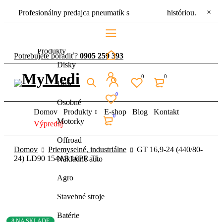
Profesionálny predajca pneumatík s
30 ročnou
históriou.
Domov
Produkty
Potrebujete poradiť?
0905 259 393
Disky
0
0
Duše
0
Osobné
Domov
Produkty
E-shop
Blog
Kontakt
0
Motorky
Výpredaj
Offroad
Domov
Priemyselné, industriálne
GT 16,9-24 (440/80-
24) LD90 154A8 16PR TL
Nákladné auto
Agro
Stavebné stroje
Batérie
8 NA SKLADE