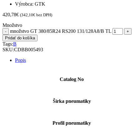
Výrobca: GTK
420,78
€
(
342,10
€
bez DPH)
Množstvo
množstvo GT 380/85R24 RS200 131/128A8/B TL
Pridať do košíka
Tags:
B
SKU:
CDBB005493
Popis
Catalog No
Šírka pneumatiky
Profil pneumatiky