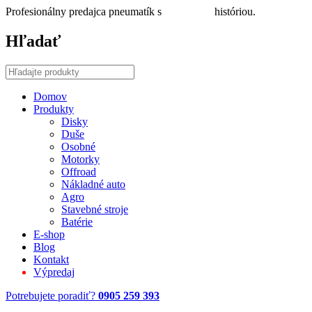
Profesionálny predajca pneumatík s
30 ročnou
históriou.
Hľadať
Domov
Produkty
Disky
Duše
Osobné
Motorky
Offroad
Nákladné auto
Agro
Stavebné stroje
Batérie
E-shop
Blog
Kontakt
Výpredaj
Potrebujete poradiť?
0905 259 393