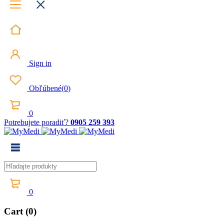
Sign in
Obľúbené
(
0
)
0
Potrebujete poradiť?
0905 259 393
0
Cart (0)