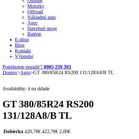
Osobné
Motorky
Offroad
Nákladné auto
Agro
Stavebné stroje
Batérie
E-shop
Blog
Kontakt
Výpredaj
Potrebujete poradiť?
0905 259 393
Domov
>
Agro
>
GT 380/85R24 RS200 131/128A8/B TL
Availability:
4 na sklade
GT 380/85R24 RS200
131/128A8/B TL
Dobierka
420,78
€
422,78
€
2,00
€