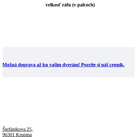
velkosť ráfu (v palcoch)
Možná doprava až ku vašim dverám! Pozrite si náš cenník.
Štefánikova 25,
96301 Krupina