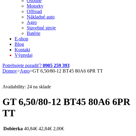
Osobné
Motorky
Offroad
Nákladné auto
Agro
Stavebné stroje
Batérie
E-shop
Blog
Kontakt
Výpredaj
Potrebujete poradiť?
0905 259 393
Domov
>
Agro
>
GT 6,50/80-12 BT45 80A6 6PR TT
Availability:
24 na sklade
GT 6,50/80-12 BT45 80A6 6PR
TT
Dobierka
40,84
€
42,84
€
2,00
€