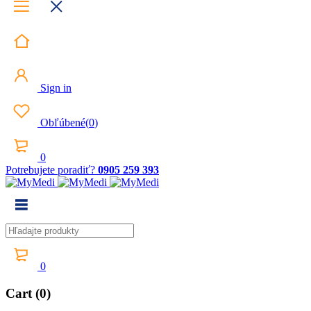
Sign in
Obľúbené
(
0
)
0
Potrebujete poradiť?
0905 259 393
0
Cart (0)