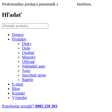
Profesionálny predajca pneumatík s
30 ročnou
históriou.
Hľadať
Domov
Produkty
Disky
Duše
Osobné
Motorky
Offroad
Nákladné auto
Agro
Stavebné stroje
Batérie
E-shop
Blog
Kontakt
Výpredaj
Potrebujete poradiť?
0905 259 393