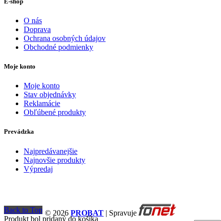
E-shop
O nás
Doprava
Ochrana osobných údajov
Obchodné podmienky
Moje konto
Moje konto
Stav objednávky
Reklamácie
Obľúbené produkty
Prevádzka
Najpredávanejšie
Najnovšie produkty
Výpredaj
Back to Top
© 2026
PROBAT
| Spravuje
Produkt bol pridaný do košíka