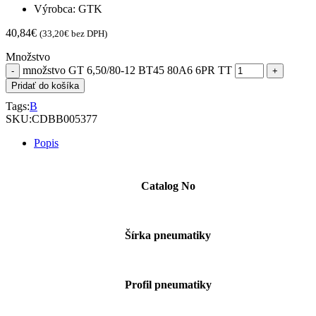
Výrobca: GTK
40,84
€
(
33,20
€
bez DPH)
Množstvo
množstvo GT 6,50/80-12 BT45 80A6 6PR TT
Pridať do košíka
Tags:
B
SKU:
CDBB005377
Popis
Catalog No
Šírka pneumatiky
Profil pneumatiky