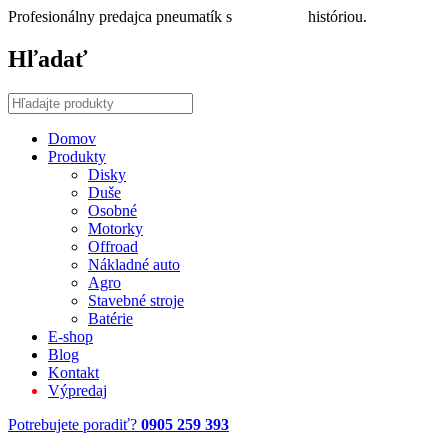
Profesionálny predajca pneumatík s
30 ročnou
históriou.
Hľadať
Domov
Produkty
Disky
Duše
Osobné
Motorky
Offroad
Nákladné auto
Agro
Stavebné stroje
Batérie
E-shop
Blog
Kontakt
Výpredaj
Potrebujete poradiť?
0905 259 393