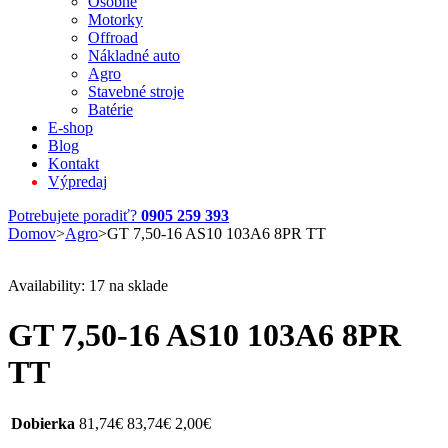
Osobné
Motorky
Offroad
Nákladné auto
Agro
Stavebné stroje
Batérie
E-shop
Blog
Kontakt
Výpredaj
Potrebujete poradiť?
0905 259 393
Domov
>
Agro
>
GT 7,50-16 AS10 103A6 8PR TT
Availability:
17 na sklade
GT 7,50-16 AS10 103A6 8PR
TT
Dobierka
81,74
€
83,74
€
2,00
€