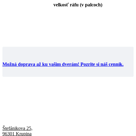
velkosť ráfu (v palcoch)
Možná doprava až ku vašim dverám! Pozrite si náš cenník.
Štefánikova 25,
96301 Krupina