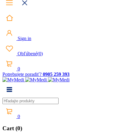
Sign in
Obľúbené
(
0
)
0
Potrebujete poradiť?
0905 259 393
0
Cart (0)