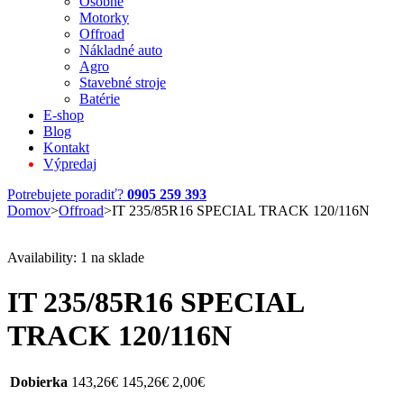
Osobné
Motorky
Offroad
Nákladné auto
Agro
Stavebné stroje
Batérie
E-shop
Blog
Kontakt
Výpredaj
Potrebujete poradiť?
0905 259 393
Domov
>
Offroad
>
IT 235/85R16 SPECIAL TRACK 120/116N
Availability:
1 na sklade
IT 235/85R16 SPECIAL
TRACK 120/116N
Dobierka
143,26
€
145,26
€
2,00
€