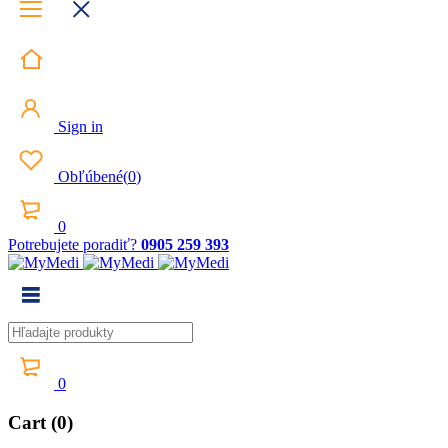
Sign in
Obľúbené
(
0
)
0
Potrebujete poradiť?
0905 259 393
0
Cart (0)