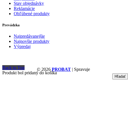
Stav objednávky
Reklamácie
Obľúbené produkty
Prevádzka
Najpredávanejšie
Najnovšie produkty
Výpredaj
Back to Top
© 2026
PROBAT
| Spravuje
Produkt bol pridaný do košíka