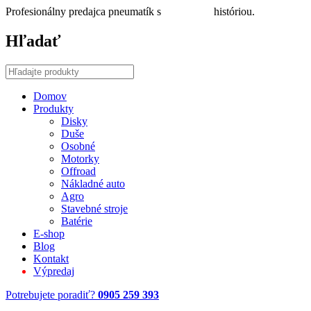
Profesionálny predajca pneumatík s
30 ročnou
históriou.
Hľadať
Domov
Produkty
Disky
Duše
Osobné
Motorky
Offroad
Nákladné auto
Agro
Stavebné stroje
Batérie
E-shop
Blog
Kontakt
Výpredaj
Potrebujete poradiť?
0905 259 393