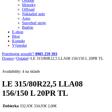
Osobné
Motorky
Offroad
Nákladné auto
Agro
Stavebné stroje
Batérie
E-shop
Blog
Kontakt
Výpredaj
Potrebujete poradiť?
0905 259 393
Domov
>
Ostatné
>
LE 315/80R22,5 LLA08 156/150 L 20PR TL
Availability:
4 na sklade
LE 315/80R22,5 LLA08
156/150 L 20PR TL
Dobierka
332,93
€
334,93
€
2,00
€