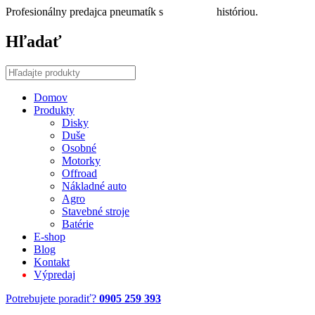
Profesionálny predajca pneumatík s
30 ročnou
históriou.
Hľadať
Domov
Produkty
Disky
Duše
Osobné
Motorky
Offroad
Nákladné auto
Agro
Stavebné stroje
Batérie
E-shop
Blog
Kontakt
Výpredaj
Potrebujete poradiť?
0905 259 393