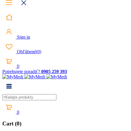
Sign in
Obľúbené
(
0
)
0
Potrebujete poradiť?
0905 259 393
0
Cart (0)