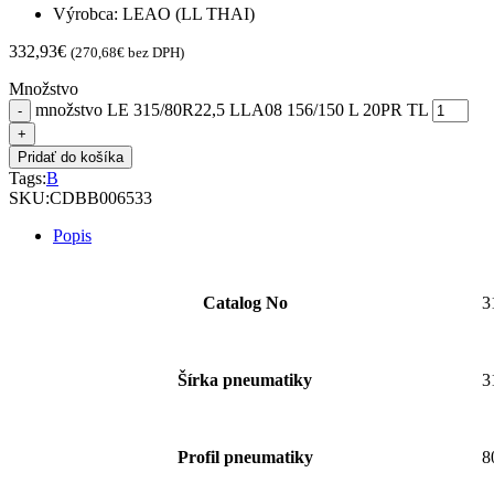
Výrobca: LEAO (LL THAI)
332,93
€
(
270,68
€
bez DPH)
Množstvo
množstvo LE 315/80R22,5 LLA08 156/150 L 20PR TL
Pridať do košíka
Tags:
B
SKU:
CDBB006533
Popis
Catalog No
3
Šírka pneumatiky
3
Profil pneumatiky
8