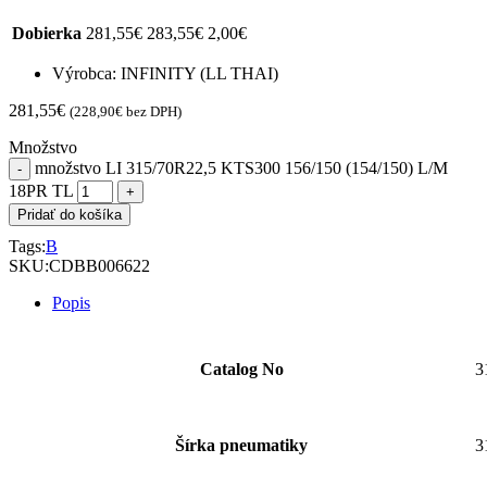
Dobierka
281,55
€
283,55
€
2,00
€
Výrobca: INFINITY (LL THAI)
281,55
€
(
228,90
€
bez DPH)
Množstvo
množstvo LI 315/70R22,5 KTS300 156/150 (154/150) L/M
18PR TL
Pridať do košíka
Tags:
B
SKU:
CDBB006622
Popis
Catalog No
3
Šírka pneumatiky
3