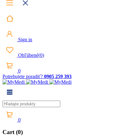
Sign in
Obľúbené
(
0
)
0
Potrebujete poradiť?
0905 259 393
0
Cart (0)