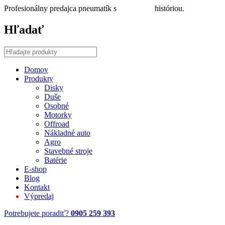
Profesionálny predajca pneumatík s
30 ročnou
históriou.
Hľadať
Domov
Produkty
Disky
Duše
Osobné
Motorky
Offroad
Nákladné auto
Agro
Stavebné stroje
Batérie
E-shop
Blog
Kontakt
Výpredaj
Potrebujete poradiť?
0905 259 393