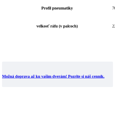
Profil pneumatiky
7
velkosť ráfu (v palcoch)
2
Možná doprava až ku vašim dverám! Pozrite si náš cenník.