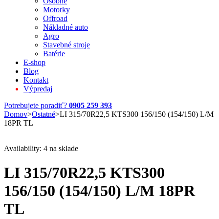
Osobné
Motorky
Offroad
Nákladné auto
Agro
Stavebné stroje
Batérie
E-shop
Blog
Kontakt
Výpredaj
Potrebujete poradiť?
0905 259 393
Domov
>
Ostatné
>
LI 315/70R22,5 KTS300 156/150 (154/150) L/M
18PR TL
Availability:
4 na sklade
LI 315/70R22,5 KTS300
156/150 (154/150) L/M 18PR
TL