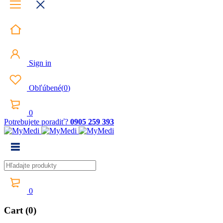
Sign in
Obľúbené
(
0
)
0
Potrebujete poradiť?
0905 259 393
0
Cart (0)