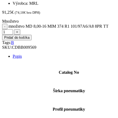
Výrobca: MRL
91,25
€
(
74,18
€
bez DPH)
Množstvo
množstvo MD 8,00-16 MIM 374 R1 101/97A6/A8 8PR TT
Pridať do košíka
Tags:
B
SKU:
CDBB009569
Popis
Catalog No
Šírka pneumatiky
Profil pneumatiky