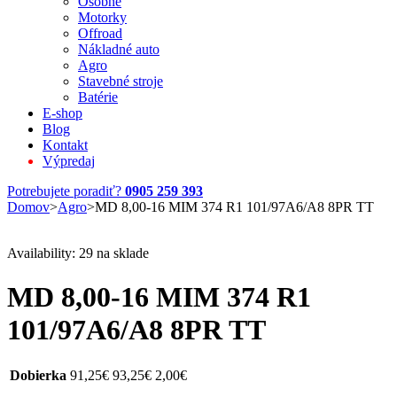
Osobné
Motorky
Offroad
Nákladné auto
Agro
Stavebné stroje
Batérie
E-shop
Blog
Kontakt
Výpredaj
Potrebujete poradiť?
0905 259 393
Domov
>
Agro
>
MD 8,00-16 MIM 374 R1 101/97A6/A8 8PR TT
Availability:
29 na sklade
MD 8,00-16 MIM 374 R1
101/97A6/A8 8PR TT
Dobierka
91,25
€
93,25
€
2,00
€