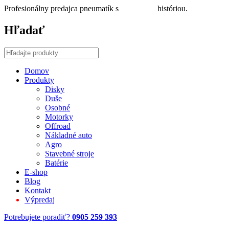
Profesionálny predajca pneumatík s
30 ročnou
históriou.
Hľadať
Domov
Produkty
Disky
Duše
Osobné
Motorky
Offroad
Nákladné auto
Agro
Stavebné stroje
Batérie
E-shop
Blog
Kontakt
Výpredaj
Potrebujete poradiť?
0905 259 393