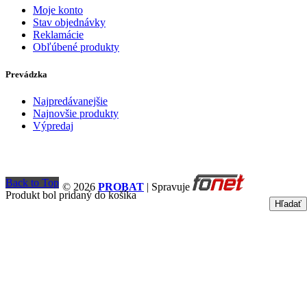
Moje konto
Stav objednávky
Reklamácie
Obľúbené produkty
Prevádzka
Najpredávanejšie
Najnovšie produkty
Výpredaj
Back to Top
© 2026
PROBAT
| Spravuje
Produkt bol pridaný do košíka