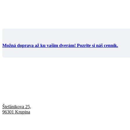
Možná doprava až ku vašim dverám! Pozrite si náš cenník.
Štefánikova 25,
96301 Krupina