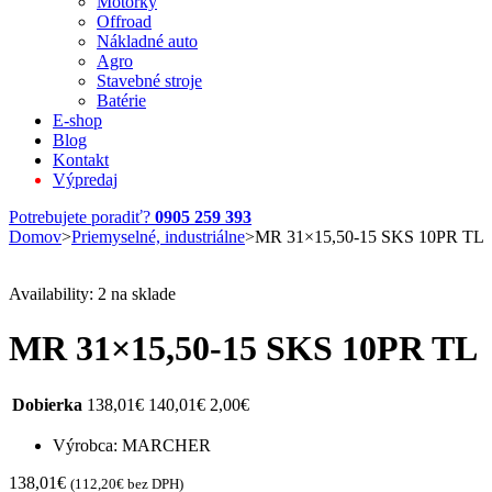
Motorky
Offroad
Nákladné auto
Agro
Stavebné stroje
Batérie
E-shop
Blog
Kontakt
Výpredaj
Potrebujete poradiť?
0905 259 393
Domov
>
Priemyselné, industriálne
>
MR 31×15,50-15 SKS 10PR TL
Availability:
2 na sklade
MR 31×15,50-15 SKS 10PR TL
Dobierka
138,01
€
140,01
€
2,00
€
Výrobca: MARCHER
138,01
€
(
112,20
€
bez DPH)