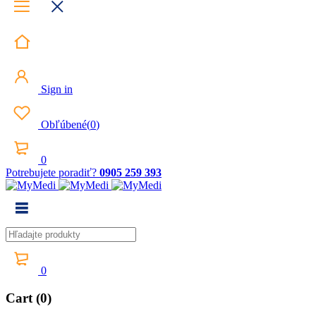
Sign in
Obľúbené
(
0
)
0
Potrebujete poradiť?
0905 259 393
0
Cart (0)