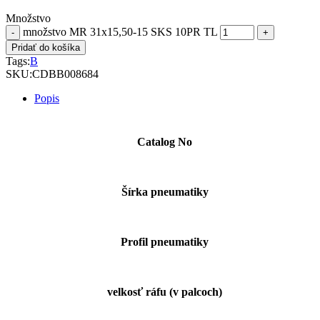
Množstvo
množstvo MR 31x15,50-15 SKS 10PR TL
Pridať do košíka
Tags:
B
SKU:
CDBB008684
Popis
Catalog No
Šírka pneumatiky
Profil pneumatiky
velkosť ráfu (v palcoch)