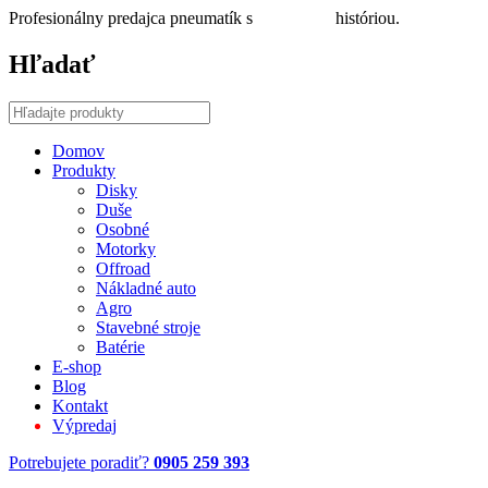
Profesionálny predajca pneumatík s
30 ročnou
históriou.
Hľadať
Domov
Produkty
Disky
Duše
Osobné
Motorky
Offroad
Nákladné auto
Agro
Stavebné stroje
Batérie
E-shop
Blog
Kontakt
Výpredaj
Potrebujete poradiť?
0905 259 393