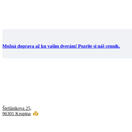
Možná doprava až ku vašim dverám! Pozrite si náš cenník.
Štefánikova 25,
96301 Krupina