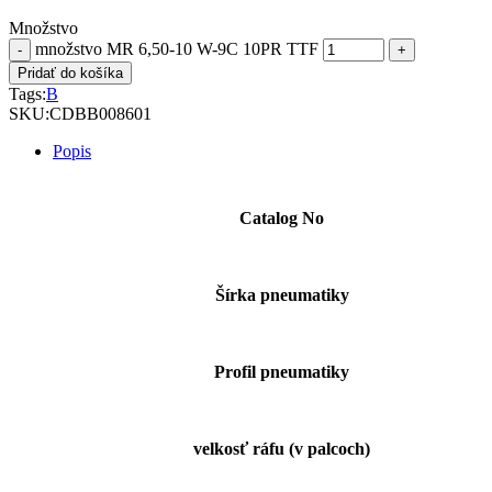
Množstvo
množstvo MR 6,50-10 W-9C 10PR TTF
Pridať do košíka
Tags:
B
SKU:
CDBB008601
Popis
Catalog No
Šírka pneumatiky
Profil pneumatiky
velkosť ráfu (v palcoch)