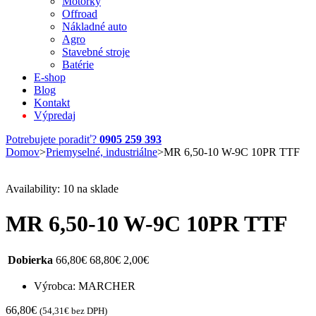
Motorky
Offroad
Nákladné auto
Agro
Stavebné stroje
Batérie
E-shop
Blog
Kontakt
Výpredaj
Potrebujete poradiť?
0905 259 393
Domov
>
Priemyselné, industriálne
>
MR 6,50-10 W-9C 10PR TTF
Availability:
10 na sklade
MR 6,50-10 W-9C 10PR TTF
Dobierka
66,80
€
68,80
€
2,00
€
Výrobca: MARCHER
66,80
€
(
54,31
€
bez DPH)