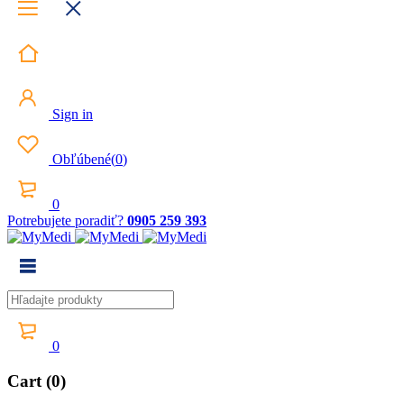
Sign in
Obľúbené
(
0
)
0
Potrebujete poradiť?
0905 259 393
0
Cart (0)