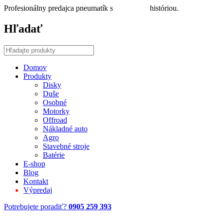
Profesionálny predajca pneumatík s
30 ročnou
históriou.
Hľadať
Domov
Produkty
Disky
Duše
Osobné
Motorky
Offroad
Nákladné auto
Agro
Stavebné stroje
Batérie
E-shop
Blog
Kontakt
Výpredaj
Potrebujete poradiť?
0905 259 393