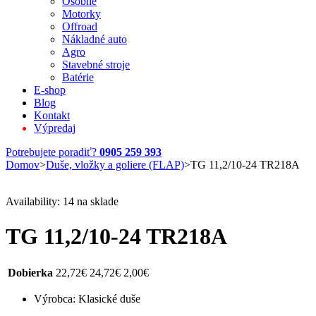
Osobné
Motorky
Offroad
Nákladné auto
Agro
Stavebné stroje
Batérie
E-shop
Blog
Kontakt
Výpredaj
Potrebujete poradiť?
0905 259 393
Domov
>
Duše, vložky a goliere (FLAP)
>
TG 11,2/10-24 TR218A
Availability:
14 na sklade
TG 11,2/10-24 TR218A
Dobierka
22,72
€
24,72
€
2,00
€
Výrobca: Klasické duše