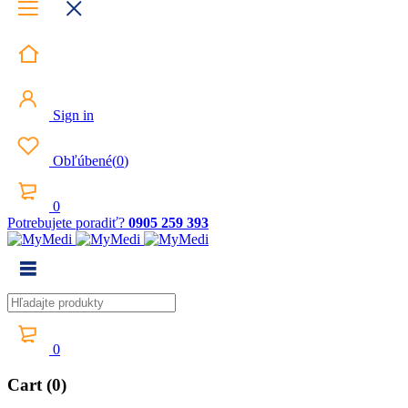
Sign in
Obľúbené
(
0
)
0
Potrebujete poradiť?
0905 259 393
0
Cart (0)