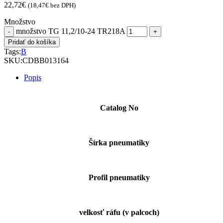
22,72
€
(
18,47
€
bez DPH)
Množstvo
množstvo TG 11,2/10-24 TR218A
Pridať do košíka
Tags:
B
SKU:
CDBB013164
Popis
Catalog No
Šírka pneumatiky
Profil pneumatiky
velkosť ráfu (v palcoch)