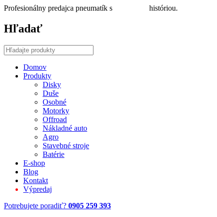
Profesionálny predajca pneumatík s
30 ročnou
históriou.
Hľadať
Domov
Produkty
Disky
Duše
Osobné
Motorky
Offroad
Nákladné auto
Agro
Stavebné stroje
Batérie
E-shop
Blog
Kontakt
Výpredaj
Potrebujete poradiť?
0905 259 393