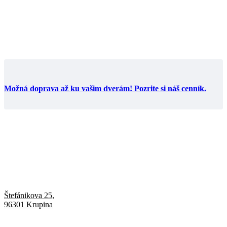
Možná doprava až ku vašim dverám! Pozrite si náš cenník.
Štefánikova 25,
96301 Krupina