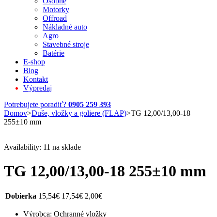
Osobné
Motorky
Offroad
Nákladné auto
Agro
Stavebné stroje
Batérie
E-shop
Blog
Kontakt
Výpredaj
Potrebujete poradiť?
0905 259 393
Domov
>
Duše, vložky a goliere (FLAP)
>
TG 12,00/13,00-18
255±10 mm
Availability:
11 na sklade
TG 12,00/13,00-18 255±10 mm
Dobierka
15,54
€
17,54
€
2,00
€
Výrobca: Ochranné vložky