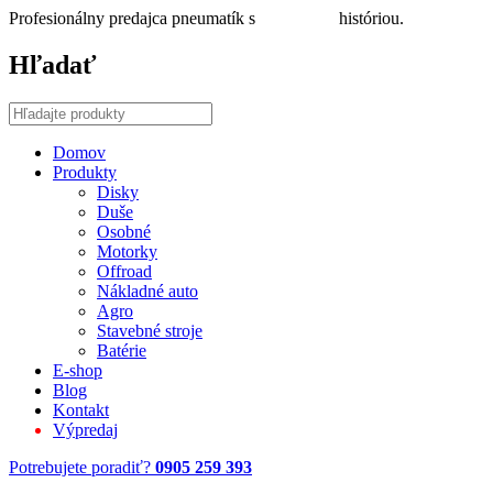
Profesionálny predajca pneumatík s
30 ročnou
históriou.
Hľadať
Domov
Produkty
Disky
Duše
Osobné
Motorky
Offroad
Nákladné auto
Agro
Stavebné stroje
Batérie
E-shop
Blog
Kontakt
Výpredaj
Potrebujete poradiť?
0905 259 393