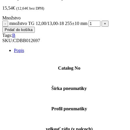
15,54
€
(
12,64
€
bez DPH)
Množstvo
množstvo TG 12,00/13,00-18 255±10 mm
Pridať do košíka
Tags:
B
SKU:
CDBB012697
Popis
Catalog No
Šírka pneumatiky
Profil pneumatiky
velkosť ráfu (v palcoch)