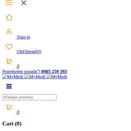
Sign in
Obľúbené
(
0
)
0
Potrebujete poradiť?
0905 259 393
0
Cart (0)