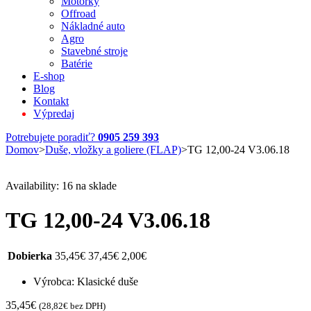
Motorky
Offroad
Nákladné auto
Agro
Stavebné stroje
Batérie
E-shop
Blog
Kontakt
Výpredaj
Potrebujete poradiť?
0905 259 393
Domov
>
Duše, vložky a goliere (FLAP)
>
TG 12,00-24 V3.06.18
Availability:
16 na sklade
TG 12,00-24 V3.06.18
Dobierka
35,45
€
37,45
€
2,00
€
Výrobca: Klasické duše
35,45
€
(
28,82
€
bez DPH)