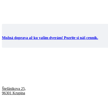
Možná doprava až ku vašim dverám! Pozrite si náš cenník.
Štefánikova 25,
96301 Krupina