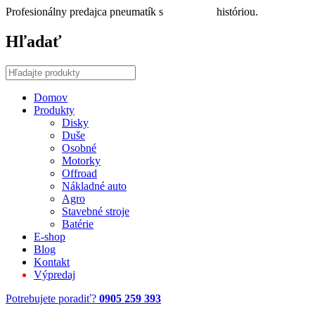
Profesionálny predajca pneumatík s
30 ročnou
históriou.
Hľadať
Domov
Produkty
Disky
Duše
Osobné
Motorky
Offroad
Nákladné auto
Agro
Stavebné stroje
Batérie
E-shop
Blog
Kontakt
Výpredaj
Potrebujete poradiť?
0905 259 393