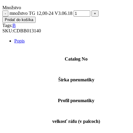
Množstvo
množstvo TG 12,00-24 V3.06.18
Pridať do košíka
Tags:
B
SKU:
CDBB013140
Popis
Catalog No
Šírka pneumatiky
Profil pneumatiky
velkosť ráfu (v palcoch)