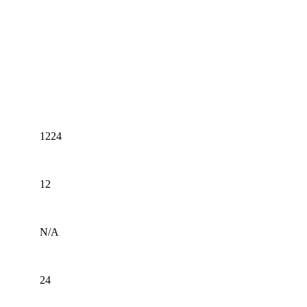
1224
12
N/A
24