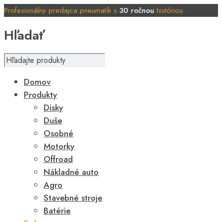
Profesionálny predajca pneumatík s
30 ročnou
históriou.
Hľadať
Domov
Produkty
Disky
Duše
Osobné
Motorky
Offroad
Nákladné auto
Agro
Stavebné stroje
Batérie