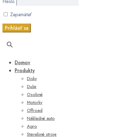
Heslo
Zapamätať
Domov
Produkty
Disky
Duše
Osobné
Motorky
Offroad
Nákladné auto
Agro
Stavebné stroje