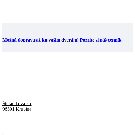
Možná doprava až ku vašim dverám! Pozrite si náš cenník.
Štefánikova 25,
96301 Krupina