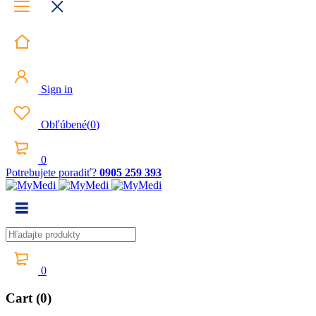
Sign in
Obľúbené
(
0
)
0
Potrebujete poradiť?
0905 259 393
0
Cart (0)