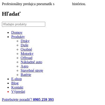
Profesionálny predajca pneumatík s
30 ročnou
históriou.
Hľadať
Domov
Produkty
Disky
Duše
Osobné
Motorky
Offroad
Nákladné auto
Agro
Stavebné stroje
Batérie
E-shop
Blog
Kontakt
Výpredaj
Potrebujete poradiť?
0905 259 393