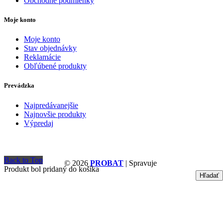
Obchodné podmienky
Moje konto
Moje konto
Stav objednávky
Reklamácie
Obľúbené produkty
Prevádzka
Najpredávanejšie
Najnovšie produkty
Výpredaj
Back to Top
© 2026
PROBAT
| Spravuje
Produkt bol pridaný do košíka