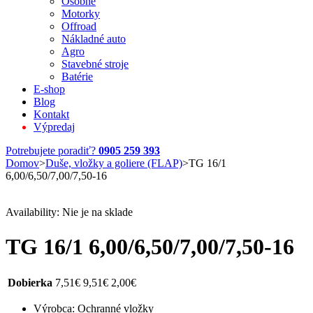
Osobné
Motorky
Offroad
Nákladné auto
Agro
Stavebné stroje
Batérie
E-shop
Blog
Kontakt
Výpredaj
Potrebujete poradiť?
0905 259 393
Domov
>
Duše, vložky a goliere (FLAP)
>
TG 16/1
6,00/6,50/7,00/7,50-16
Availability:
Nie je na sklade
TG 16/1 6,00/6,50/7,00/7,50-16
Dobierka
7,51
€
9,51
€
2,00
€
Výrobca: Ochranné vložky