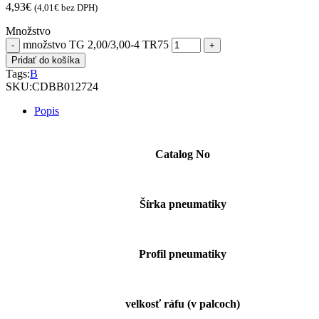
4,93
€
(
4,01
€
bez DPH)
Množstvo
množstvo TG 2,00/3,00-4 TR75
Pridať do košíka
Tags:
B
SKU:
CDBB012724
Popis
Catalog No
Šírka pneumatiky
Profil pneumatiky
velkosť ráfu (v palcoch)