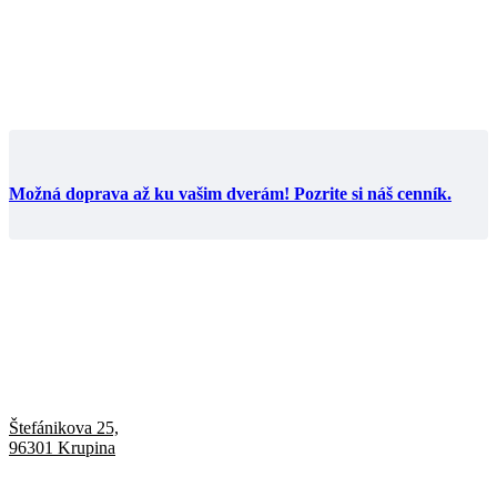
Možná doprava až ku vašim dverám! Pozrite si náš cenník.
Štefánikova 25,
96301 Krupina