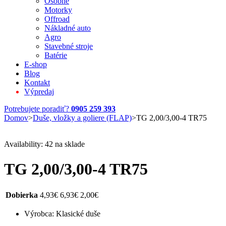
Osobné
Motorky
Offroad
Nákladné auto
Agro
Stavebné stroje
Batérie
E-shop
Blog
Kontakt
Výpredaj
Potrebujete poradiť?
0905 259 393
Domov
>
Duše, vložky a goliere (FLAP)
>
TG 2,00/3,00-4 TR75
Availability:
42 na sklade
TG 2,00/3,00-4 TR75
Dobierka
4,93
€
6,93
€
2,00
€
Výrobca: Klasické duše