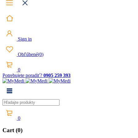
Sign in
Obľúbené
(
0
)
0
Potrebujete poradiť?
0905 259 393
0
Cart (0)