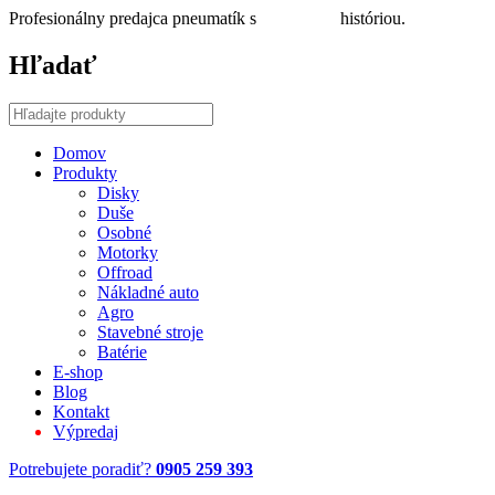
Profesionálny predajca pneumatík s
30 ročnou
históriou.
Hľadať
Domov
Produkty
Disky
Duše
Osobné
Motorky
Offroad
Nákladné auto
Agro
Stavebné stroje
Batérie
E-shop
Blog
Kontakt
Výpredaj
Potrebujete poradiť?
0905 259 393