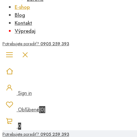
E-shop
Blog
Kontakt
Výpredaj
Potrebujete poradiť?
0905 259 393
Sign in
Obľúbené
(
0
)
0
Potrebujete poradiť?
0905 259 393