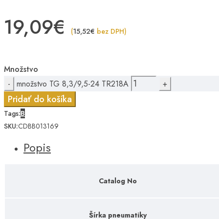
19,09
€
(
15,52
€
bez DPH)
Množstvo
množstvo TG 8,3/9,5-24 TR218A
Pridať do košíka
Tags:
B
SKU:
CDBB013169
Popis
Catalog No
Šírka pneumatiky