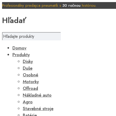
Profesionálny predajca pneumatík s
30 ročnou
históriou.
Hľadať
Domov
Produkty
Disky
Duše
Osobné
Motorky
Offroad
Nákladné auto
Agro
Stavebné stroje
Batérie