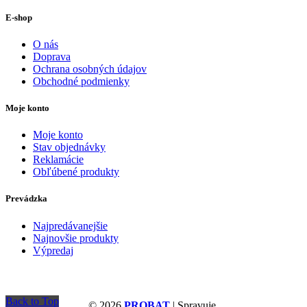
E-shop
O nás
Doprava
Ochrana osobných údajov
Obchodné podmienky
Moje konto
Moje konto
Stav objednávky
Reklamácie
Obľúbené produkty
Prevádzka
Najpredávanejšie
Najnovšie produkty
Výpredaj
Back to Top
© 2026
PROBAT
| Spravuje