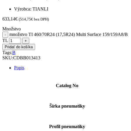
Výrobca: TIANLI
633,14
€
(
514,75
€
bez DPH)
Množstvo
množstvo TI 460/70R24 (17,5R24) Multi Surface 159/159A8/B
TL
Pridať do košíka
Tags:
B
SKU:
CDBB013413
Popis
Catalog No
Šírka pneumatiky
Profil pneumatiky