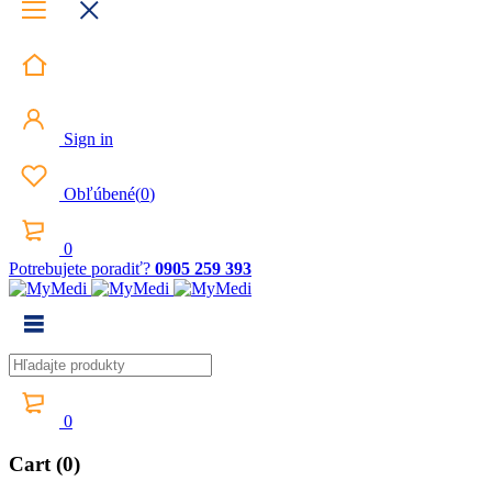
Sign in
Obľúbené
(
0
)
0
Potrebujete poradiť?
0905 259 393
0
Cart (0)