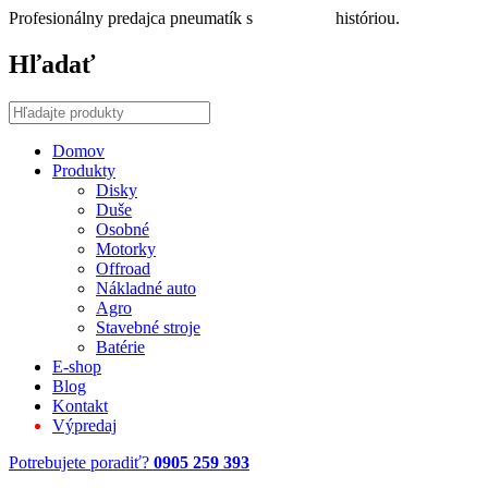
Profesionálny predajca pneumatík s
30 ročnou
históriou.
Hľadať
Domov
Produkty
Disky
Duše
Osobné
Motorky
Offroad
Nákladné auto
Agro
Stavebné stroje
Batérie
E-shop
Blog
Kontakt
Výpredaj
Potrebujete poradiť?
0905 259 393