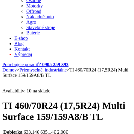
Osobné
Motorky
Offroad
Nákladné auto
Agro
Stavebné stroje
Batérie
E-shop
Blog
Kontakt
Výpredaj
Potrebujete poradiť?
0905 259 393
Domov
>
Priemyselné, industriálne
>
TI 460/70R24 (17,5R24) Multi
Surface 159/159A8/B TL
Availability:
10 na sklade
TI 460/70R24 (17,5R24) Multi
Surface 159/159A8/B TL
Dobierka
633,14
€
635,14
€
2,00
€