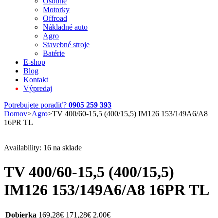
Osobné
Motorky
Offroad
Nákladné auto
Agro
Stavebné stroje
Batérie
E-shop
Blog
Kontakt
Výpredaj
Potrebujete poradiť?
0905 259 393
Domov
>
Agro
>
TV 400/60-15,5 (400/15,5) IM126 153/149A6/A8
16PR TL
Availability:
16 na sklade
TV 400/60-15,5 (400/15,5)
IM126 153/149A6/A8 16PR TL
Dobierka
169,28
€
171,28
€
2,00
€