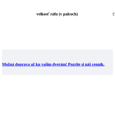
velkosť ráfu (v palcoch)
1
Možná doprava až ku vašim dverám! Pozrite si náš cenník.