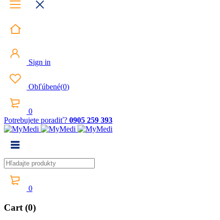
Sign in
Obľúbené
(
0
)
0
Potrebujete poradiť?
0905 259 393
0
Cart (0)