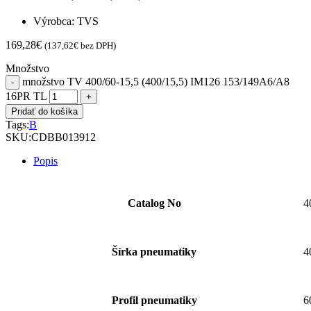
Výrobca: TVS
169,28
€
(
137,62
€
bez DPH)
Množstvo
množstvo TV 400/60-15,5 (400/15,5) IM126 153/149A6/A8
16PR TL
Pridať do košíka
Tags:
B
SKU:
CDBB013912
Popis
Catalog No
4
Šírka pneumatiky
4
Profil pneumatiky
6