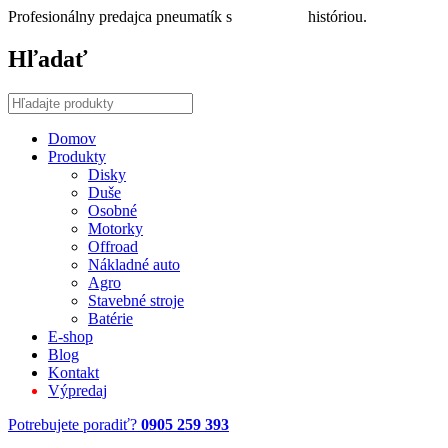
Profesionálny predajca pneumatík s
30 ročnou
históriou.
Hľadať
Domov
Produkty
Disky
Duše
Osobné
Motorky
Offroad
Nákladné auto
Agro
Stavebné stroje
Batérie
E-shop
Blog
Kontakt
Výpredaj
Potrebujete poradiť?
0905 259 393