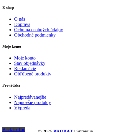
E-shop
O nás
Doprava
Ochrana osobných údajov
Obchodné podmienky
Moje konto
Moje konto
Stav objednávky
Reklamácie
Obľúbené produkty
Prevádzka
Najpredávanejšie
Najnovšie produkty
Výpredaj
Back to Top
© 2026
PROBAT
| Spravuje