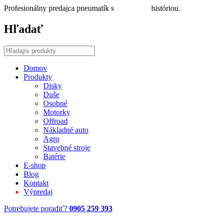
Profesionálny predajca pneumatík s
30 ročnou
históriou.
Hľadať
Domov
Produkty
Disky
Duše
Osobné
Motorky
Offroad
Nákladné auto
Agro
Stavebné stroje
Batérie
E-shop
Blog
Kontakt
Výpredaj
Potrebujete poradiť?
0905 259 393