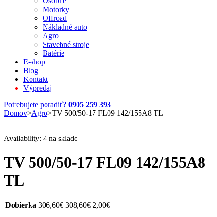
Osobné
Motorky
Offroad
Nákladné auto
Agro
Stavebné stroje
Batérie
E-shop
Blog
Kontakt
Výpredaj
Potrebujete poradiť?
0905 259 393
Domov
>
Agro
>
TV 500/50-17 FL09 142/155A8 TL
Availability:
4 na sklade
TV 500/50-17 FL09 142/155A8
TL
Dobierka
306,60
€
308,60
€
2,00
€