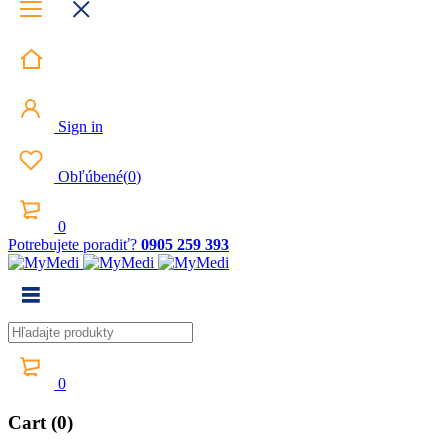
Sign in
Obľúbené
(
0
)
0
Potrebujete poradiť?
0905 259 393
0
Cart (0)