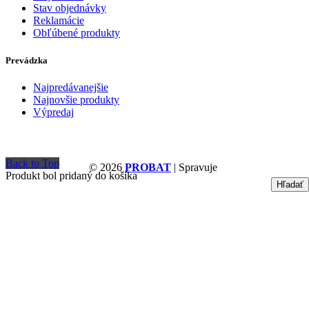
Stav objednávky
Reklamácie
Obľúbené produkty
Prevádzka
Najpredávanejšie
Najnovšie produkty
Výpredaj
Back to Top
© 2026
PROBAT
| Spravuje
Produkt bol pridaný do košíka