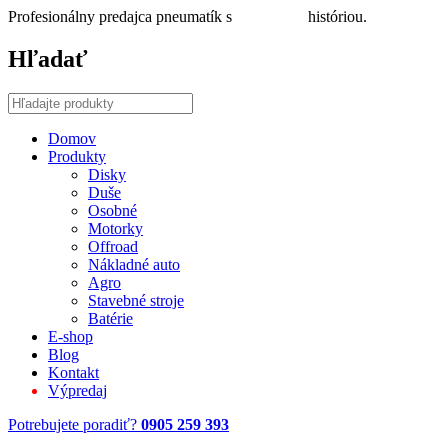
Profesionálny predajca pneumatík s
30 ročnou
históriou.
Hľadať
Domov
Produkty
Disky
Duše
Osobné
Motorky
Offroad
Nákladné auto
Agro
Stavebné stroje
Batérie
E-shop
Blog
Kontakt
Výpredaj
Potrebujete poradiť?
0905 259 393