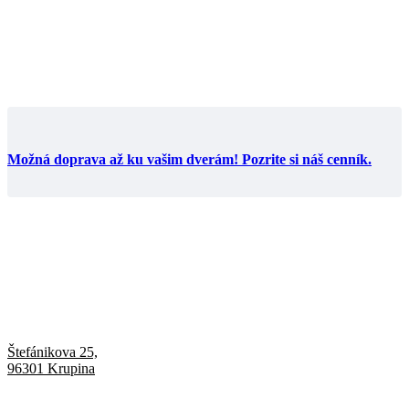
Možná doprava až ku vašim dverám! Pozrite si náš cenník.
Štefánikova 25,
96301 Krupina