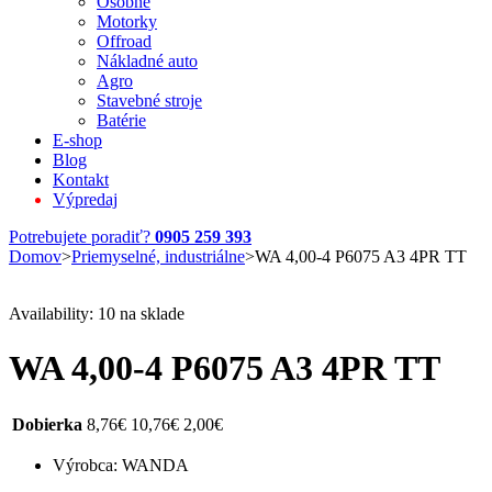
Osobné
Motorky
Offroad
Nákladné auto
Agro
Stavebné stroje
Batérie
E-shop
Blog
Kontakt
Výpredaj
Potrebujete poradiť?
0905 259 393
Domov
>
Priemyselné, industriálne
>
WA 4,00-4 P6075 A3 4PR TT
Availability:
10 na sklade
WA 4,00-4 P6075 A3 4PR TT
Dobierka
8,76
€
10,76
€
2,00
€
Výrobca: WANDA