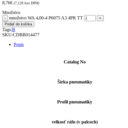
8,76
€
(
7,12
€
bez DPH)
Množstvo
množstvo WA 4,00-4 P6075 A3 4PR TT
Pridať do košíka
Tags:
B
SKU:
CDBB014477
Popis
Catalog No
Šírka pneumatiky
Profil pneumatiky
velkosť ráfu (v palcoch)