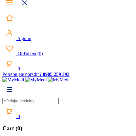
Sign in
Obľúbené
(
0
)
0
Potrebujete poradiť?
0905 259 393
0
Cart (0)