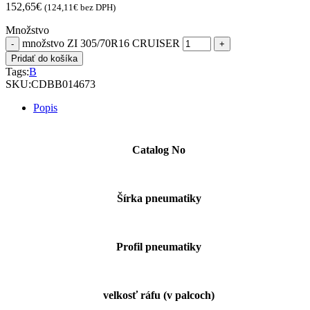
152,65
€
(
124,11
€
bez DPH)
Množstvo
množstvo ZI 305/70R16 CRUISER
Pridať do košíka
Tags:
B
SKU:
CDBB014673
Popis
Catalog No
Šírka pneumatiky
Profil pneumatiky
velkosť ráfu (v palcoch)