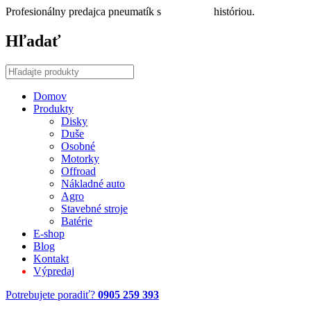
Profesionálny predajca pneumatík s
30 ročnou
históriou.
Hľadať
Domov
Produkty
Disky
Duše
Osobné
Motorky
Offroad
Nákladné auto
Agro
Stavebné stroje
Batérie
E-shop
Blog
Kontakt
Výpredaj
Potrebujete poradiť?
0905 259 393