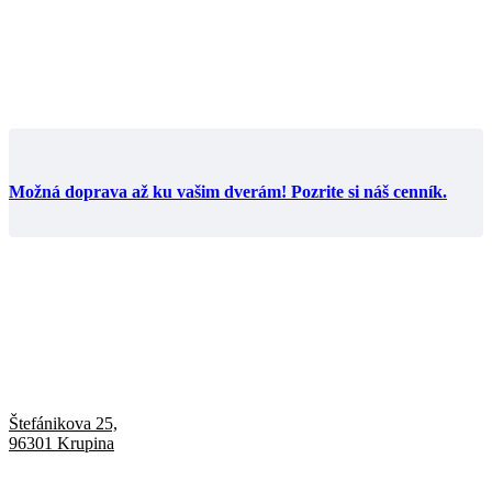
Možná doprava až ku vašim dverám! Pozrite si náš cenník.
Štefánikova 25,
96301 Krupina