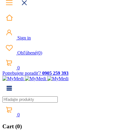
Sign in
Obľúbené
(
0
)
0
Potrebujete poradiť?
0905 259 393
0
Cart (0)