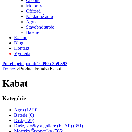
Osobné
Motorky
Offroad
Nákladné auto
Agro
Stavebné stroje
Batérie
E-shop
Blog
Kontakt
Výpredaj
Potrebujete poradiť?
0905 259 393
Domov
>
Product brands
>
Kabat
Kabat
Kategórie
Agro (1270)
Batérie (0)
Disky (29)
Duše, vložky a goliere (FLAP) (351)
Motorky/Štvorkolky (585)