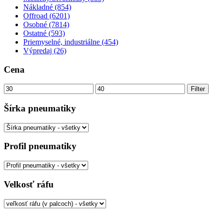
Nákladné (854)
Offroad (6201)
Osobné (7814)
Ostatné (593)
Priemyselné, industriálne (454)
Výpredaj (26)
Cena
Minimálna
Maximálna
Filter
cena
cena
Šírka pneumatiky
Profil pneumatiky
Velkosť ráfu