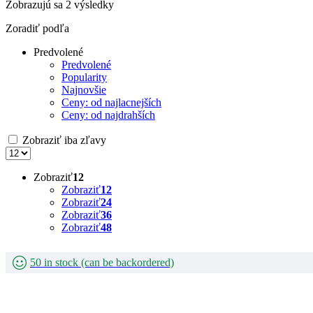
Zobrazujú sa 2 výsledky
Zoradiť podľa
Predvolené
Predvolené
Popularity
Najnovšie
Ceny: od najlacnejších
Ceny: od najdrahších
Zobraziť iba zľavy
Zobraziť
12
Zobraziť
12
Zobraziť
24
Zobraziť
36
Zobraziť
48
50 in stock (can be backordered)