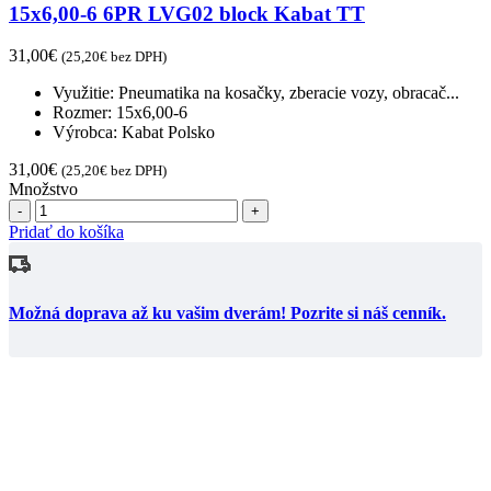
15x6,00-6 6PR LVG02 block Kabat TT
31,00
€
(
25,20
€
bez DPH)
Využitie: Pneumatika na kosačky, zberacie vozy, obracač...
Rozmer: 15x6,00-6
Výrobca: Kabat Polsko
31,00
€
(
25,20
€
bez DPH)
Množstvo
Počet
Pridať do košíka
Možná doprava až ku vašim dverám! Pozrite si náš cenník.