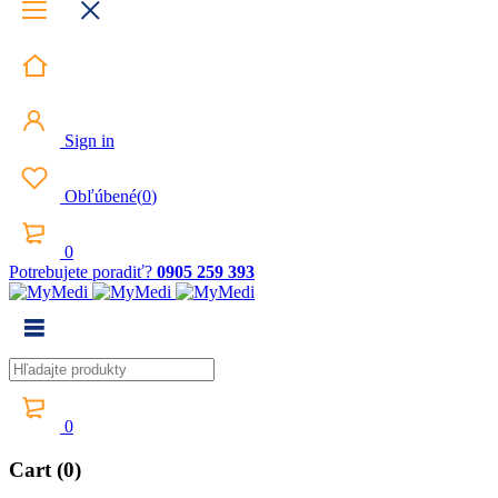
Sign in
Obľúbené
(
0
)
0
Potrebujete poradiť?
0905 259 393
0
Cart (0)