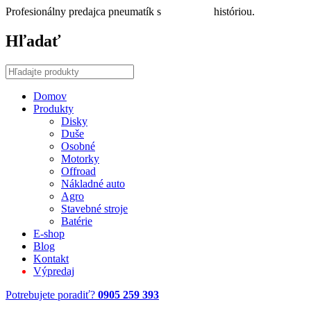
Profesionálny predajca pneumatík s
30 ročnou
históriou.
Hľadať
Domov
Produkty
Disky
Duše
Osobné
Motorky
Offroad
Nákladné auto
Agro
Stavebné stroje
Batérie
E-shop
Blog
Kontakt
Výpredaj
Potrebujete poradiť?
0905 259 393