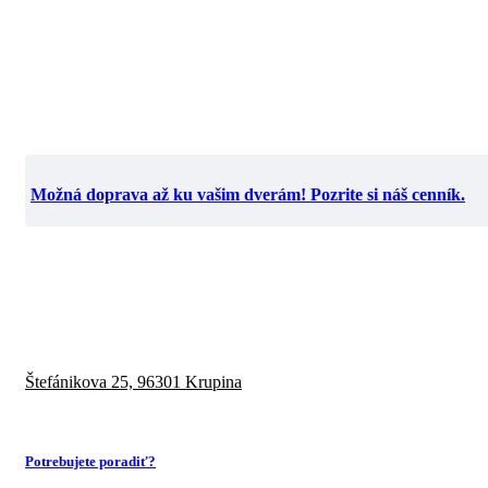
Možná doprava až ku vašim dverám! Pozrite si náš cenník.
Štefánikova 25,
96301 Krupina
Potrebujete poradiť?