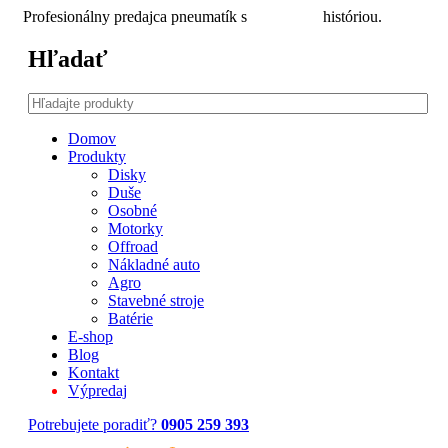
Profesionálny predajca pneumatík s
30 ročnou
históriou.
Hľadať
Domov
Produkty
Disky
Duše
Osobné
Motorky
Offroad
Nákladné auto
Agro
Stavebné stroje
Batérie
E-shop
Blog
Kontakt
Výpredaj
Potrebujete poradiť?
0905 259 393