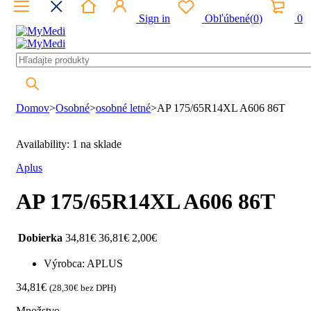
Sign in
Obľúbené
(
0
)
0
Domov
>
Osobné
>
osobné letné
>
AP 175/65R14XL A606 86T
Availability:
1 na sklade
Aplus
AP 175/65R14XL A606 86T
Dobierka
34,81
€
36,81
€
2,00
€
Výrobca: APLUS
34,81
€
(
28,30
€
bez DPH)
Množstvo