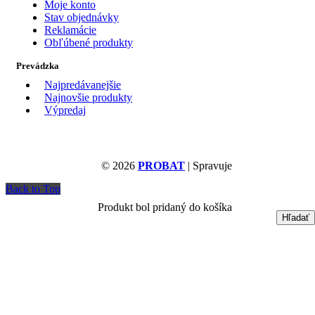
Moje konto
Stav objednávky
Reklamácie
Obľúbené produkty
Prevádzka
Najpredávanejšie
Najnovšie produkty
Výpredaj
© 2026
PROBAT
| Spravuje
Back to Top
Produkt bol pridaný do košíka