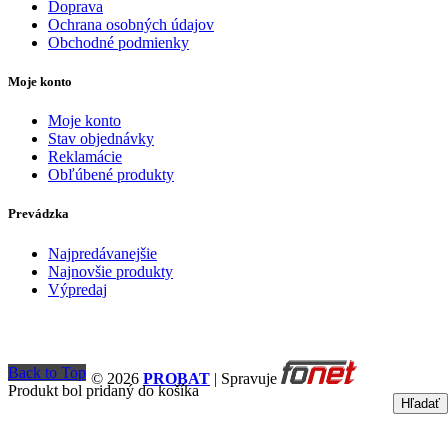
Doprava
Ochrana osobných údajov
Obchodné podmienky
Moje konto
Moje konto
Stav objednávky
Reklamácie
Obľúbené produkty
Prevádzka
Najpredávanejšie
Najnovšie produkty
Výpredaj
Back to Top
© 2026
PROBAT
| Spravuje
Produkt bol pridaný do košíka