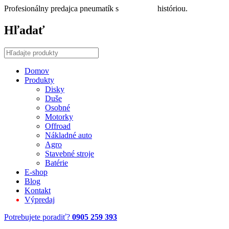
Profesionálny predajca pneumatík s
30 ročnou
históriou.
Hľadať
Domov
Produkty
Disky
Duše
Osobné
Motorky
Offroad
Nákladné auto
Agro
Stavebné stroje
Batérie
E-shop
Blog
Kontakt
Výpredaj
Potrebujete poradiť?
0905 259 393