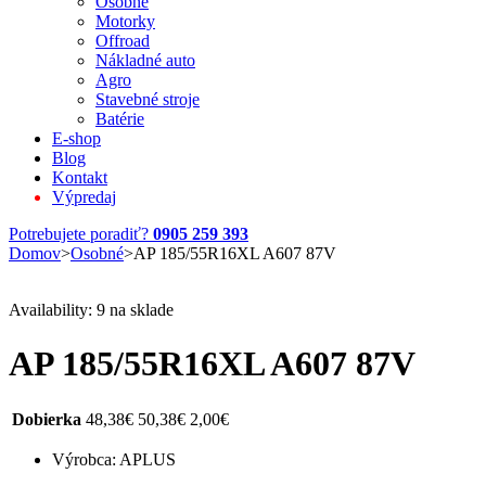
Osobné
Motorky
Offroad
Nákladné auto
Agro
Stavebné stroje
Batérie
E-shop
Blog
Kontakt
Výpredaj
Potrebujete poradiť?
0905 259 393
Domov
>
Osobné
>
AP 185/55R16XL A607 87V
Availability:
9 na sklade
AP 185/55R16XL A607 87V
Dobierka
48,38
€
50,38
€
2,00
€
Výrobca: APLUS