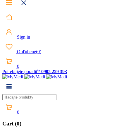
Sign in
Obľúbené
(
0
)
0
Potrebujete poradiť?
0905 259 393
0
Cart (0)