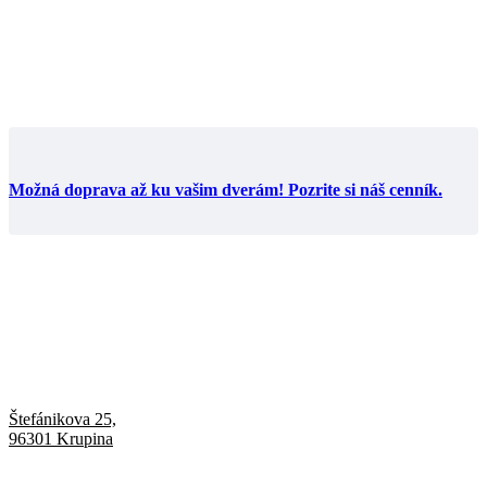
Možná doprava až ku vašim dverám! Pozrite si náš cenník.
Štefánikova 25,
96301 Krupina