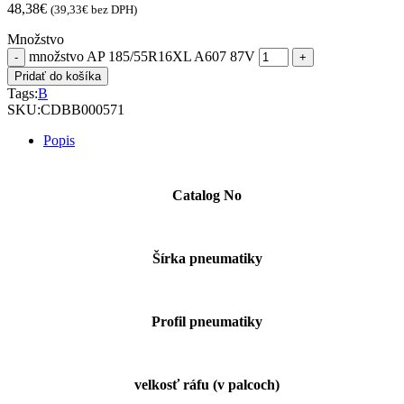
48,38
€
(
39,33
€
bez DPH)
Množstvo
množstvo AP 185/55R16XL A607 87V
Pridať do košíka
Tags:
B
SKU:
CDBB000571
Popis
Catalog No
Šírka pneumatiky
Profil pneumatiky
velkosť ráfu (v palcoch)